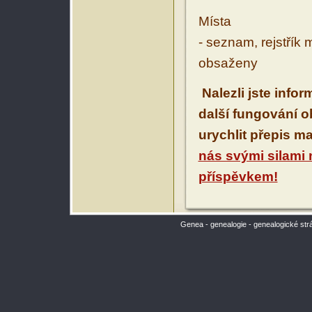
Místa
- seznam, rejstřík 
obsaženy
Nalezli jste info
další fungování 
urychlit přepis m
nás svými silami
příspěvkem!
Genea - genealogie - genealogické str