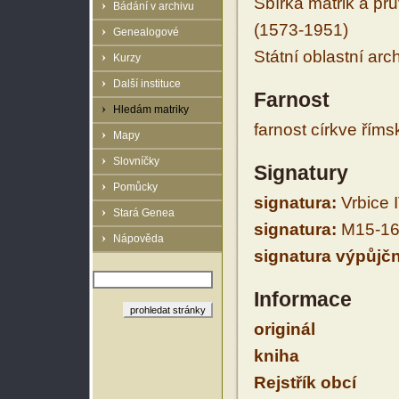
Sbírka matrik a prů
Bádání v archivu
(1573-1951)
Genealogové
Státní oblastní arc
Kurzy
Další instituce
Farnost
Hledám matriky
farnost církve řím
Mapy
Slovníčky
Signatury
Pomůcky
signatura:
Vrbice I
Stará Genea
signatura:
M15-16
Nápověda
signatura výpůjčn
Informace
originál
kniha
Rejstřík obcí