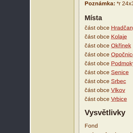
Poznámka:
*r 24x
Místa
část obce
Hradčan
část obce
Kolaje
část obce
Okřínek
část obce
Opočnic
část obce
Podmok
část obce
Senice
část obce
Srbec
část obce
Vlkov
část obce
Vrbice
Vysvětlivky
Fond