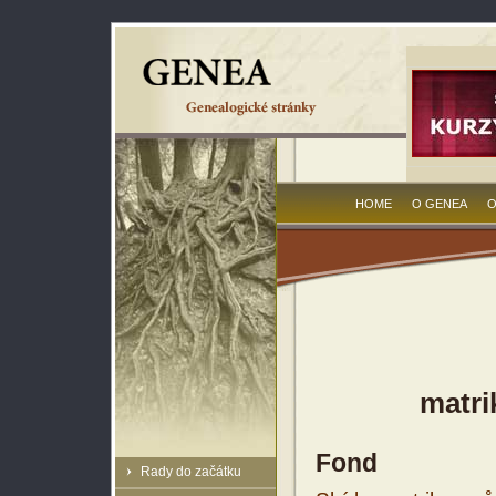
HOME
O GENEA
O
matri
Fond
Rady do začátku