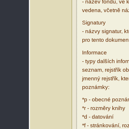
- název fondu, ve 
vedena, včetně ná
Signatury
- názvy signatur, k
pro tento dokumen
Informace
- typy dalších inf
seznam, rejstřík ob
jmenný rejstřík, kt
poznámky:
*p - obecné pozn
*r - rozměry knihy
*d - datování
*f - stránkování, r