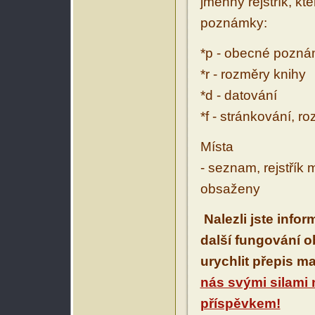
jmenný rejstřík, kt
poznámky:
*p - obecné pozn
*r - rozměry knihy
*d - datování
*f - stránkování, r
Místa
- seznam, rejstřík 
obsaženy
Nalezli jste info
další fungování 
urychlit přepis m
nás svými silami
příspěvkem!