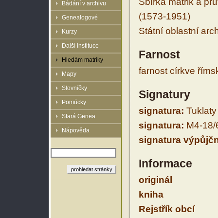
Sbírka matrik a prů
Bádání v archivu
(1573-1951)
Genealogové
Státní oblastní arc
Kurzy
Další instituce
Farnost
Hledám matriky
farnost církve řím
Mapy
Slovníčky
Signatury
Pomůcky
signatura:
Tuklaty
Stará Genea
signatura:
M4-18/
Nápověda
signatura výpůjčn
Informace
originál
kniha
Rejstřík obcí