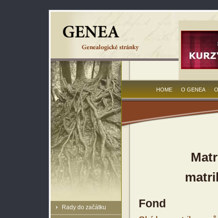
HOME
O GENEA
O
Matr
matri
Fond
Rady do začátku