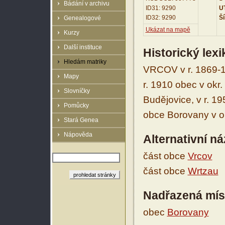
Bádání v archivu
ID31: 9290
UT
ID32: 9290
Ší
Genealogové
Ukázat na mapě
Kurzy
Další instituce
Historický lex
Hledám matriky
VRCOV v r. 1869-1
Mapy
r. 1910 obec v okr
Slovníčky
Budějovice, v r. 19
Pomůcky
obce Borovany v o
Stará Genea
Nápověda
Alternativní n
část obce
Vrcov
část obce
Wrtzau
Nadřazená mís
obec
Borovany