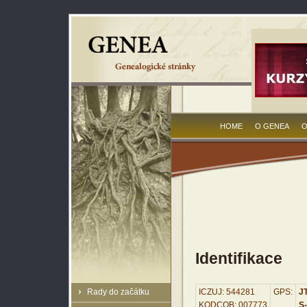
HOME
O GENEA
O
Identifikace
Rady do začátku
ICZUJ: 544281
GPS:
JT
KODCOB: 007773
S-