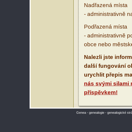
Nadřazená místa
- administrativně 
Podřazená místa
- administrativně 
obce nebo městské
Nalezli jste infor
další fungování 
urychlit přepis m
nás svými silami
příspěvkem!
Genea - genealogie - genealogické str