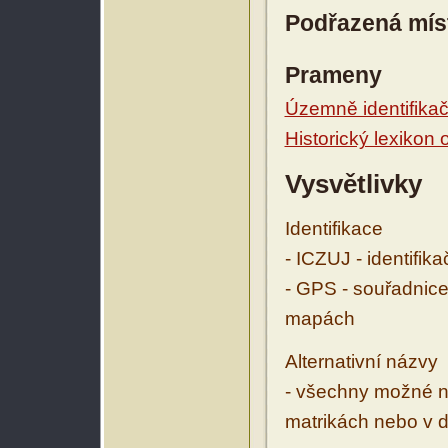
Podřazená mís
Prameny
Územně identifikačn
Historický lexikon
Vysvětlivky
Identifikace
- ICZUJ - identifik
- GPS - souřadnice
mapách
Alternativní názvy
- všechny možné ná
matrikách nebo v d