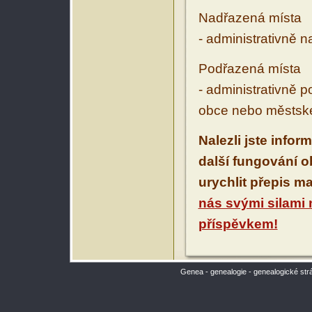
Nadřazená místa
- administrativně 
Podřazená místa
- administrativně 
obce nebo městské
Nalezli jste infor
další fungování 
urychlit přepis m
nás svými silami
příspěvkem!
Genea - genealogie - genealogické str