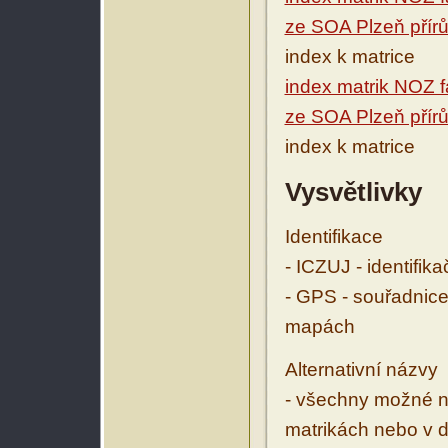
ze SOA Plzeň přírů
index k matrice
index matrik NOZ f
ze SOA Plzeň přírů
index k matrice
Vysvětlivky
Identifikace
- ICZUJ - identifik
- GPS - souřadnice
mapách
Alternativní názvy
- všechny možné ná
matrikách nebo v d