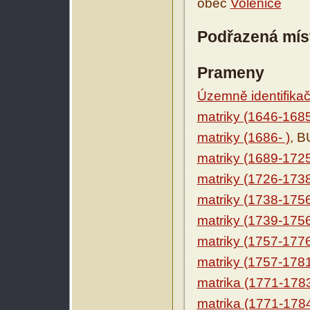
obec
Volenice
Podřazená mís
Prameny
Územně identifikačn
matriky (1646-168
matriky (1686- )
, B
matriky (1689-172
matriky (1726-173
matriky (1738-175
matriky (1739-175
matriky (1757-177
matriky (1757-178
matrika (1771-178
matrika (1771-178