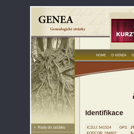
HOME
O GENEA
O
Identifikace
Rady do začátku
ICZUJ: 541524
GPS:
JT
KODCOB: 184802
S-