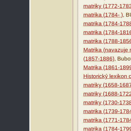
matriky (1772-178
matrika (1784- )
, 
matrika (1784-178
matrika (1784-181
matrika (1788-185
Matrika (navazuje n
(1857-1886)
, Bubo
Matrika (1861-189
Historický lexikon
matriky (1658-168
matriky (1688-172
matriky (1730-173
matrika (1739-178
matrika (1771-178
matrika (1784-179