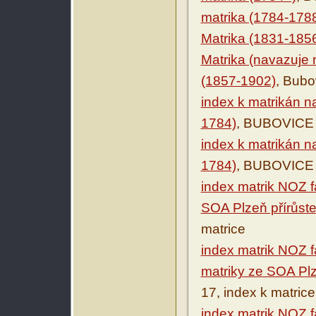
matrika (1784-178
Matrika (1831-185
Matrika (navazuje n
(1857-1902)
, Bubo
index k matrikán n
1784)
, BUBOVICE 5
index k matrikán n
1784)
, BUBOVICE 5
index matrik NOZ f
SOA Plzeň přírůste
matrice
index matrik NOZ 
matriky ze SOA Plz
17, index k matrice
index matrik NOZ f