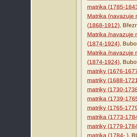
matrika (1785-184
Matrika (navazuje n
(1868-1912)
, Břez
Matrika /navazuje 
(1874-1924)
, Bubo
Matrika /navazuje 
(1874-1924)
, Bubo
matriky (1676-167
matriky (1688-172
matriky (1730-173
matrika (1739-176
matriky (1765-177
matrika (1773-178
matriky (1779-178
matrika (1784- )
, B