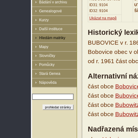
Bádání v archivu
ID31: 9104
UT
ID32: 9104
Ší
Genealogové
Ukázat na mapě
Kurzy
Další instituce
Historický lex
Hledám matriky
BUBOVICE v r. 1869
Mapy
Bobovice obec v okr
Slovníčky
od r. 1961 část obc
Pomůcky
Stará Genea
Alternativní n
Nápověda
část obce
Bobovic
část obce
Bubovic
část obce
Bubowit
část obce
Bubowit
Nadřazená mís