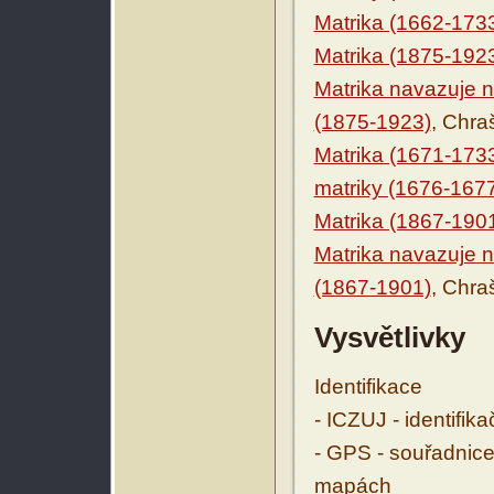
Matrika (1662-173
Matrika (1875-192
Matrika navazuje n
(1875-1923)
, Chra
Matrika (1671-173
matriky (1676-167
Matrika (1867-190
Matrika navazuje n
(1867-1901)
, Chra
Vysvětlivky
Identifikace
- ICZUJ - identifik
- GPS - souřadnice
mapách