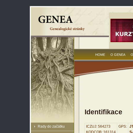
HOME
O GENEA
O
Identifikace
Rady do začátku
ICZUJ: 564273
GPS:
JT
KODCOB: 161314
S-