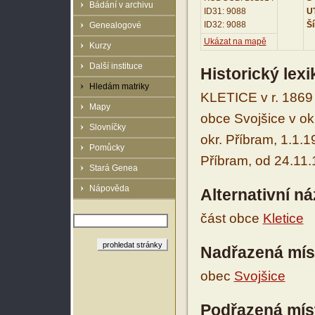
Bádání v archivu
ID31: 9088
UT
ID32: 9088
Ší
Genealogové
Ukázat na mapě
Kurzy
Další instituce
Historický lex
Hledám matriky
KLETICE v r. 1869 
Mapy
obce Svojšice v okr
Slovníčky
okr. Příbram, 1.1.
Pomůcky
Příbram, od 24.11.
Stará Genea
Nápověda
Alternativní n
část obce
Kletice
Nadřazená mís
obec
Svojšice
Podřazená mís