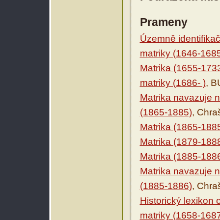
Prameny
Územně identifikačn
matriky (1646-168
Matrika (1655-173
matriky (1686- )
, B
Matrika navazuje n
(1865-1885)
, Chra
Matrika (1865-188
Matrika (1879-188
Matrika (1885-188
Matrika navazuje n
(1885-1886)
, Chra
Historický lexikon
matriky (1658-168