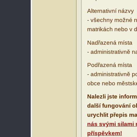
Alternativní názvy
- všechny možné ná
matrikách nebo v d
Nadřazená místa
- administrativně 
Podřazená místa
- administrativně 
obce nebo městské
Nalezli jste infor
další fungování 
urychlit přepis m
nás svými silami
příspěvkem!