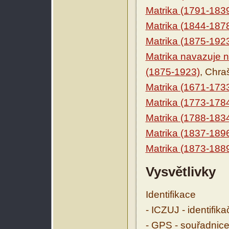
Matrika (1791-183
Matrika (1844-187
Matrika (1875-192
Matrika navazuje n
(1875-1923)
, Chra
Matrika (1671-173
Matrika (1773-178
Matrika (1788-183
Matrika (1837-189
Matrika (1873-188
Vysvětlivky
Identifikace
- ICZUJ - identifik
- GPS - souřadnice