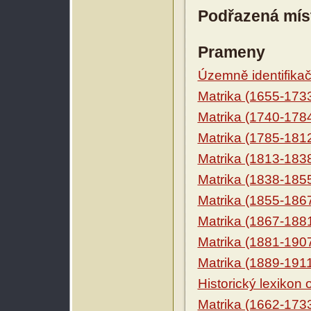
Podřazená mís
Prameny
Územně identifikačn
Matrika (1655-173
Matrika (1740-178
Matrika (1785-181
Matrika (1813-183
Matrika (1838-185
Matrika (1855-186
Matrika (1867-188
Matrika (1881-190
Matrika (1889-191
Historický lexikon
Matrika (1662-173