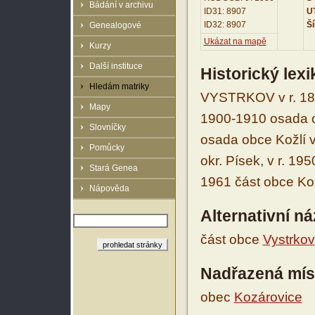
Bádání v archivu
ID31: 8907
UT
ID32: 8907
Ší
Genealogové
Ukázat na mapě
Kurzy
Další instituce
Historický lex
Hledám matriky
VYSTRKOV v r. 186
Mapy
1900-1910 osada obc
Slovníčky
osada obce Kožlí v
Pomůcky
okr. Písek, v r. 19
Stará Genea
1961 část obce Koz
Nápověda
Alternativní n
část obce
Vystrkov
Nadřazená mís
obec
Kozárovice