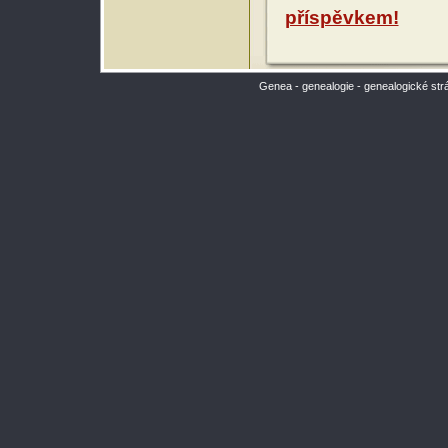
příspěvkem!
Genea - genealogie - genealogické str