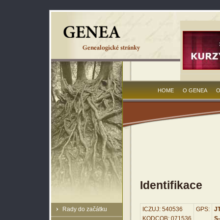
HOME
O GENEA
O
Identifikace
Rady do začátku
ICZUJ: 540536
GPS:
JT
KODCOB: 071536
S-