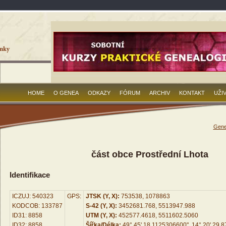
HOME
O GENEA
ODKAZY
FÓRUM
ARCHIV
KONTAKT
UŽI
Gene
část obce Prostřední Lhota
Identifikace
ICZUJ: 540323
GPS:
JTSK (Y, X):
753538, 1078863
KODCOB: 133787
S-42 (Y, X):
3452681.768, 5513947.988
ID31: 8858
UTM (Y, X):
452577.4618, 5511602.5060
ID32: 8858
Šířka/Délka:
49° 45' 18.1125306600", 14° 20' 29.