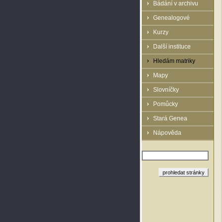
Bádání v archivu
Genealogové
Kurzy
Další instituce
Hledám matriky
Mapy
Slovníčky
Pomůcky
Stará Genea
Nápověda