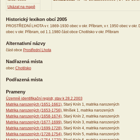
Ukázat na mapě
Historický lexikon obcí 2005
PROSTŘEDNÍ LHOTA v r. 1869-1930 obec v okr. Příbram, v r. 1950 obec v okr. D
obec v okr. Příbram, od 1.1.1980 část obce Chotilsko v okr. Příbram
Alternativní názvy
část obce
Prostřední Lhota
Nadřazená místa
obec
Chotilsko
Podřazená místa
Prameny
Územně identifikační registr, stav k 28.2.2003
Matrika narozených (1651-1661)
, Starý Knín 1, matrika narozených
Matrika narozených (1653-1756)
, Mníšek 1, matrika narozených
Matrika narozených (1658-1674)
, Starý Knín 2, matrika narozených
Matrika narozených (1677-1699)
, Starý Knín 3, matrika narozených
Matrika narozených (1699-1728)
, Starý Knín 4, matrika narozených
Matrika narozených (1728-1754)
, Starý Knín 5, matrika narozených