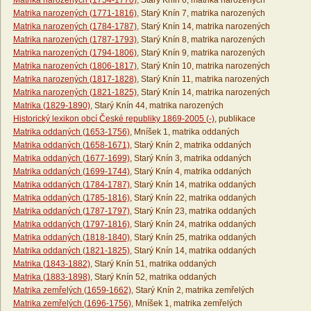
Matrika narozených (1754-1770)
, Starý Knín 6, matrika narozených
Matrika narozených (1771-1816)
, Starý Knín 7, matrika narozených
Matrika narozených (1784-1787)
, Starý Knín 14, matrika narozených
Matrika narozených (1787-1793)
, Starý Knín 8, matrika narozených
Matrika narozených (1794-1806)
, Starý Knín 9, matrika narozených
Matrika narozených (1806-1817)
, Starý Knín 10, matrika narozených
Matrika narozených (1817-1828)
, Starý Knín 11, matrika narozených
Matrika narozených (1821-1825)
, Starý Knín 14, matrika narozených
Matrika (1829-1890)
, Starý Knín 44, matrika narozených
Historický lexikon obcí České republiky 1869-2005 (-)
, publikace
Matrika oddaných (1653-1756)
, Mníšek 1, matrika oddaných
Matrika oddaných (1658-1671)
, Starý Knín 2, matrika oddaných
Matrika oddaných (1677-1699)
, Starý Knín 3, matrika oddaných
Matrika oddaných (1699-1744)
, Starý Knín 4, matrika oddaných
Matrika oddaných (1784-1787)
, Starý Knín 14, matrika oddaných
Matrika oddaných (1785-1816)
, Starý Knín 22, matrika oddaných
Matrika oddaných (1787-1797)
, Starý Knín 23, matrika oddaných
Matrika oddaných (1797-1816)
, Starý Knín 24, matrika oddaných
Matrika oddaných (1818-1840)
, Starý Knín 25, matrika oddaných
Matrika oddaných (1821-1825)
, Starý Knín 14, matrika oddaných
Matrika (1843-1882)
, Starý Knín 51, matrika oddaných
Matrika (1883-1898)
, Starý Knín 52, matrika oddaných
Matrika zemřelých (1659-1662)
, Starý Knín 2, matrika zemřelých
Matrika zemřelých (1696-1756)
, Mníšek 1, matrika zemřelých