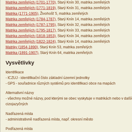
Matrika zemřelých (1701-1770)
, Starý Knín 30, matrika zemřelých
Matrika zemřelých (1771-1819)
, Starý Knín 31, matrika zemřelých
Matrika (1771-1905)
, Živohošť 5, matrika zemřelých
Matrika zemřelých (1784-1787)
, Starý Knín 14, matrika zemřelých
Matrika zemřelých (1787-1795)
, Starý Knín 32, matrika zemřelých
Matrika zemřelých (1795-1817)
, Starý Knín 33, matrika zemřelých
Matrika zemřelých (1818-1853)
, Starý Knín 34, matrika zemřelých
Matrika zemřelých (1822-1824)
, Starý Knín 14, matrika zemřelých
Matriky (1854-1890)
, Starý Knín 53, matrika zemřelých
Matrika (1891-1907)
, Starý Knín 64, matrika zemřelých
Vysvětlivky
Identifikace
- ICZUJ - identifikační číslo základní územní jednotky
- GPS - souřadnice různých systémů pro identifikaci obce na mapách
Alternativní názvy
- všechny možné názvy, pod kterými se obec vyskytuje v matrikách nebo v dalš
cizojazyčných
Nadřazená místa
- administrativně nadřazená místa, např. okresní město
Podřazená místa