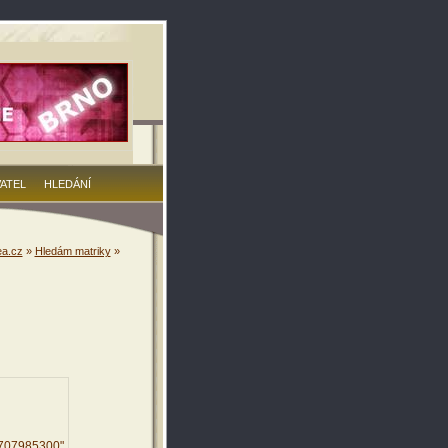
VATEL
HLEDÁNÍ
a.cz
»
Hledám matriky
»
8707985300"