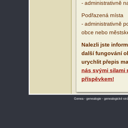
- administrativně 
Podřazená místa
- administrativně 
obce nebo městské
Nalezli jste infor
další fungování 
urychlit přepis m
nás svými silami
příspěvkem!
Genea - genealogie - genealogické str