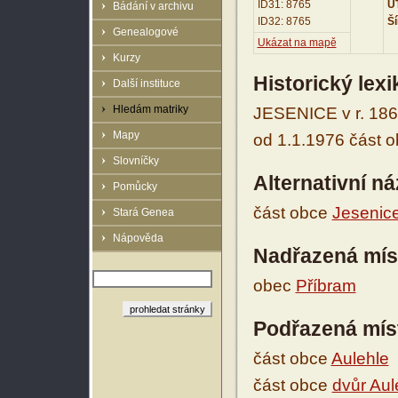
ID31: 8765
UT
Bádání v archivu
ID32: 8765
Ší
Genealogové
Ukázat na mapě
Kurzy
Historický lex
Další instituce
Hledám matriky
JESENICE v r. 186
Mapy
od 1.1.1976 část o
Slovníčky
Alternativní n
Pomůcky
část obce
Jesenic
Stará Genea
Nápověda
Nadřazená mís
obec
Příbram
Podřazená mís
část obce
Aulehle
část obce
dvůr Aul