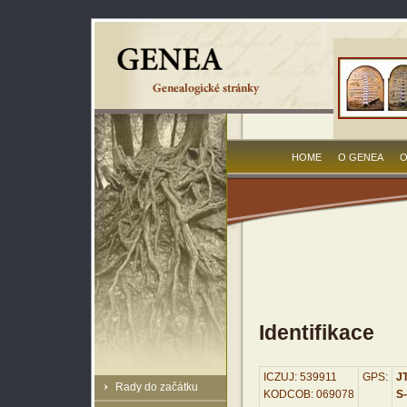
HOME
O GENEA
O
Identifikace
ICZUJ: 539911
GPS:
JT
Rady do začátku
KODCOB: 069078
S-