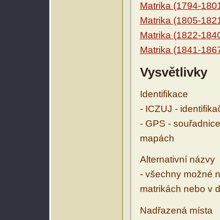
Matrika (1794-180
Matrika (1805-182
Matrika (1822-184
Matrika (1841-186
Vysvětlivky
Identifikace
- ICZUJ - identifik
- GPS - souřadnice
mapách
Alternativní názvy
- všechny možné ná
matrikách nebo v d
Nadřazená místa