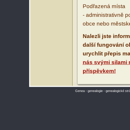
Podřazená místa
- administrativně 
obce nebo městské
Nalezli jste infor
další fungování 
urychlit přepis m
nás svými silami
příspěvkem!
Genea - genealogie - genealogické str