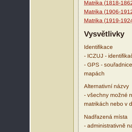
Matrika (1818-186
Matrika (1906-191
Matrika (1919-192
Vysvětlivky
Identifikace
- ICZUJ - identifik
- GPS - souřadnice
mapách
Alternativní názvy
- všechny možné ná
matrikách nebo v d
Nadřazená místa
- administrativně 