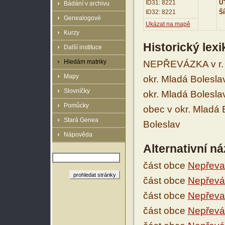
ID31: 8221
UT
Bádání v archivu
ID32: 8221
Ší
Genealogové
Ukázat na mapě
Kurzy
Historický lex
Další instituce
Hledám matriky
NEPŘEVÁZKA v r. 
Mapy
okr. Mladá Bolesla
Slovníčky
okr. Mladá Bolesl
Pomůcky
obec v okr. Mladá 
Stará Genea
Boleslav
Nápověda
Alternativní n
část obce
Nepřeva
část obce
Nepřevá
část obce
Nepřeva
část obce
Nepřevá