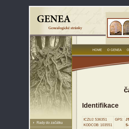
HOME
O GENEA
O
č
Identifikace
ICZUJ: 536351
GPS:
JT
Rady do začátku
KODCOB: 103551
S-