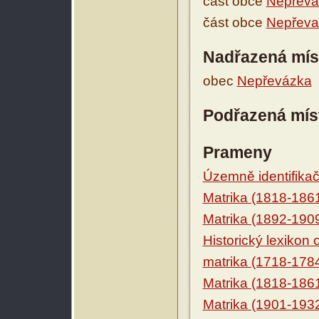
část obce
Nepřevá
část obce
Nepřeva
Nadřazená mís
obec
Nepřevázka
Podřazená mís
Prameny
Územně identifikačn
Matrika (1818-186
Matrika (1892-190
Historický lexikon
matrika (1718-178
Matrika (1818-186
Matrika (1901-193