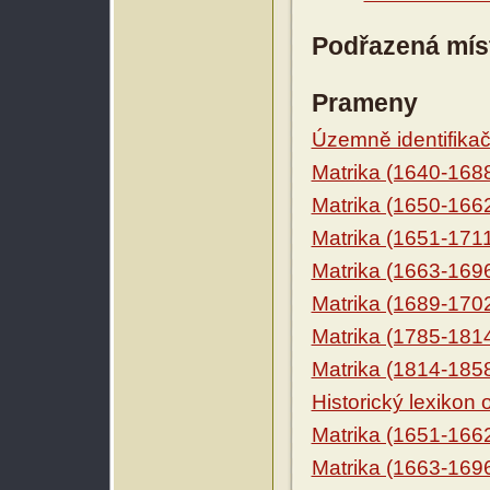
Podřazená mís
Prameny
Územně identifikačn
Matrika (1640-168
Matrika (1650-166
Matrika (1651-171
Matrika (1663-169
Matrika (1689-170
Matrika (1785-181
Matrika (1814-185
Historický lexikon
Matrika (1651-166
Matrika (1663-169