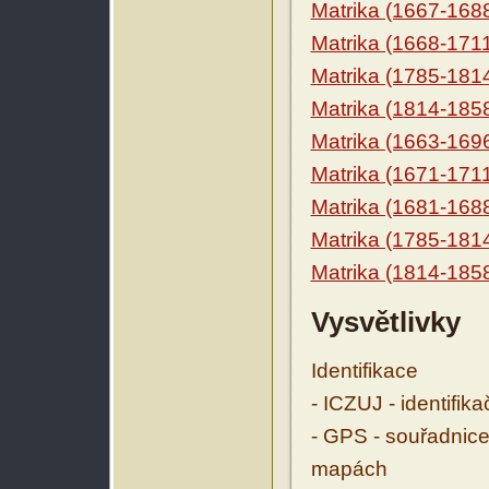
Matrika (1667-168
Matrika (1668-171
Matrika (1785-181
Matrika (1814-185
Matrika (1663-169
Matrika (1671-171
Matrika (1681-168
Matrika (1785-181
Matrika (1814-185
Vysvětlivky
Identifikace
- ICZUJ - identifik
- GPS - souřadnice
mapách