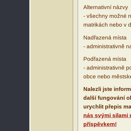
Alternativní názvy
- všechny možné ná
matrikách nebo v d
Nadřazená místa
- administrativně 
Podřazená místa
- administrativně 
obce nebo městské
Nalezli jste infor
další fungování 
urychlit přepis m
nás svými silami
příspěvkem!