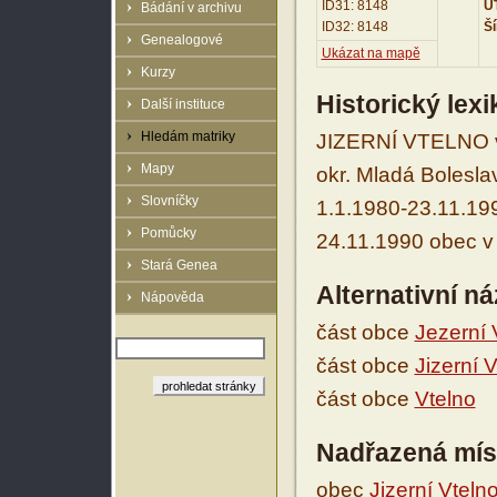
ID31: 8148
UT
Bádání v archivu
ID32: 8148
Ší
Genealogové
Ukázat na mapě
Kurzy
Historický lex
Další instituce
Hledám matriky
JIZERNÍ VTELNO v 
Mapy
okr. Mladá Boleslav
Slovníčky
1.1.1980-23.11.199
Pomůcky
24.11.1990 obec v 
Stará Genea
Alternativní n
Nápověda
část obce
Jezerní 
část obce
Jizerní 
část obce
Vtelno
Nadřazená mís
obec
Jizerní Vteln