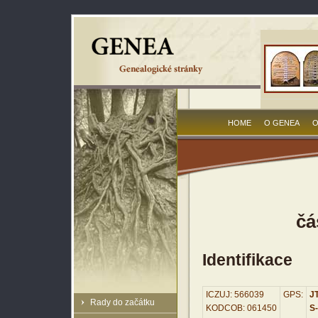
HOME
O GENEA
O
čá
Identifikace
ICZUJ: 566039
GPS:
JT
Rady do začátku
KODCOB: 061450
S-