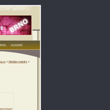
VATEL
HLEDÁNÍ
a.cz
»
Hledám matriky
»
57637500"