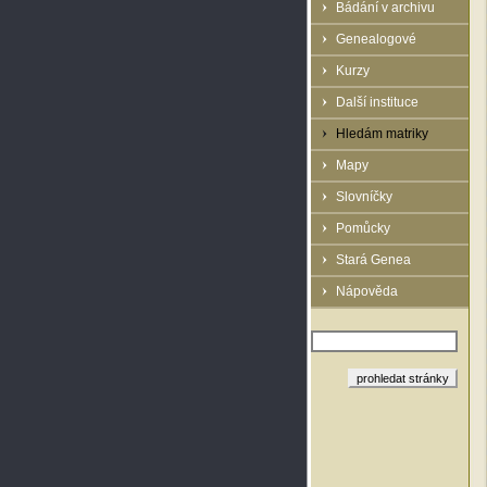
Bádání v archivu
Genealogové
Kurzy
Další instituce
Hledám matriky
Mapy
Slovníčky
Pomůcky
Stará Genea
Nápověda