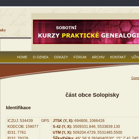
HOME
O GENEA
ODKAZY
FÓRUM
ARCHIV
KONTAKT
UŽI
Gene
část obce Solopisky
Identifikace
ICZUJ: 534439
GPS:
JTSK (Y, X):
694806, 1066426
KODCOB: 159077
S-42 (Y, X):
3509331.846, 5533839.130
ID31: 7761
UTM (Y, X):
509204.4729, 5531485.5500
ID32: 79378
Šířka/Délka:
49° 56' 8.3934040530", 15° 7' 41.74