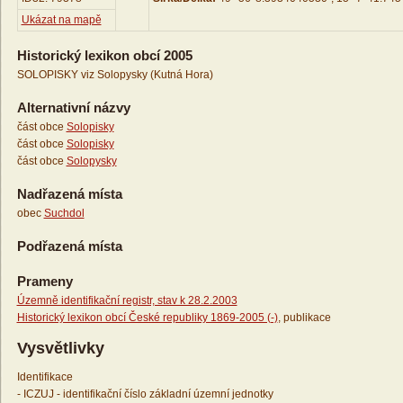
Ukázat na mapě
Historický lexikon obcí 2005
SOLOPISKY viz Solopysky (Kutná Hora)
Alternativní názvy
část obce
Solopisky
část obce
Solopisky
část obce
Solopysky
Nadřazená místa
obec
Suchdol
Podřazená místa
Prameny
Územně identifikační registr, stav k 28.2.2003
Historický lexikon obcí České republiky 1869-2005 (-)
, publikace
Vysvětlivky
Identifikace
- ICZUJ - identifikační číslo základní územní jednotky