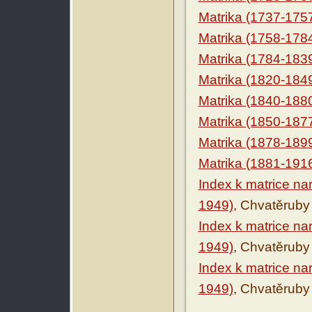
Matrika (1737-175
Matrika (1758-178
Matrika (1784-183
Matrika (1820-184
Matrika (1840-188
Matrika (1850-187
Matrika (1878-189
Matrika (1881-191
Index k matrice n
1949)
, Chvatěruby 
Index k matrice n
1949)
, Chvatěruby 
Index k matrice na
1949)
, Chvatěruby 