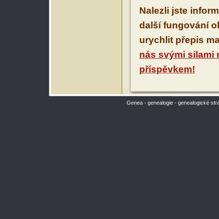
Nalezli jste infor
další fungování 
urychlit přepis m
nás svými silami
příspěvkem!
Genea - genealogie - genealogické str