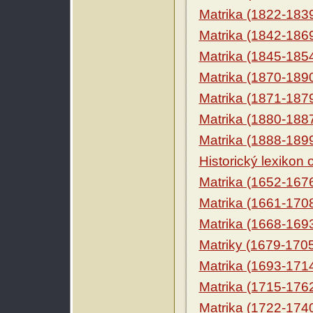
Matrika (1822-183
Matrika (1842-186
Matrika (1845-185
Matrika (1870-189
Matrika (1871-187
Matrika (1880-188
Matrika (1888-189
Historický lexikon
Matrika (1652-167
Matrika (1661-170
Matrika (1668-169
Matriky (1679-170
Matrika (1693-171
Matrika (1715-176
Matrika (1722-174