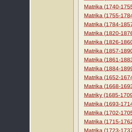
Matrika (1740-175
Matrika (1755-178
Matrika (1784-185
Matrika (1820-187
Matrika (1826-186
Matrika (1857-189
Matrika (1861-188
Matrika (1884-189
Matrika (1652-167
Matrika (1668-169
Matriky (1685-170
Matrika (1693-171
Matrika (1702-170
Matrika (1715-176
Matrika (1723-173