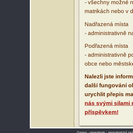
- všechny možné ná
matrikách nebo v d
Nadřazená místa
- administrativně 
Podřazená místa
- administrativně 
obce nebo městské
Nalezli jste infor
další fungování 
urychlit přepis m
nás svými silami
příspěvkem!
Genea - genealogie - genealogické str