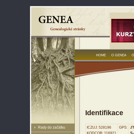
HOME
O GENEA
O
Identifikace
Rady do začátku
ICZUJ: 528196
GPS:
JT
KODCOB: 116921
S-