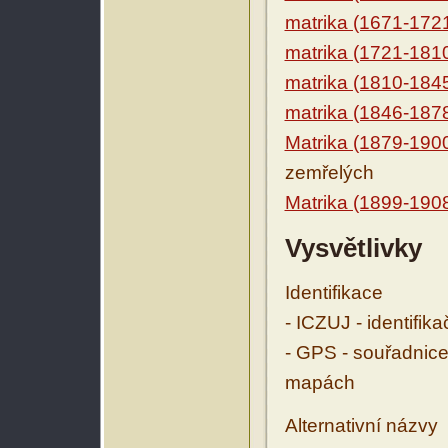
matrika (1671-172
matrika (1721-181
matrika (1810-184
matrika (1846-187
Matrika (1879-190
zemřelých
Matrika (1899-190
Vysvětlivky
Identifikace
- ICZUJ - identifik
- GPS - souřadnice
mapách
Alternativní názvy