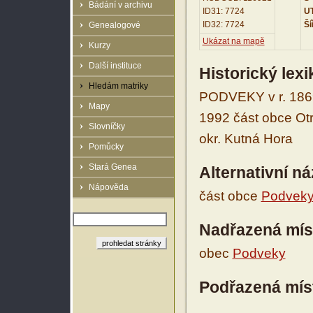
Bádání v archivu
ID31: 7724
UT
ID32: 7724
Ší
Genealogové
Ukázat na mapě
Kurzy
Další instituce
Historický lex
Hledám matriky
PODVEKY v r. 1869-
Mapy
1992 část obce Otr
Slovníčky
okr. Kutná Hora
Pomůcky
Stará Genea
Alternativní n
Nápověda
část obce
Podvek
Nadřazená mís
obec
Podveky
Podřazená mís