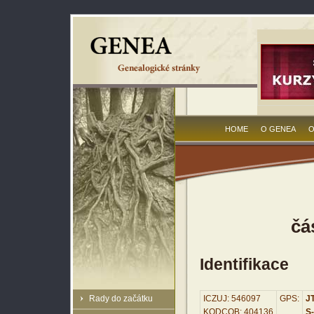
HOME
O GENEA
O
čá
Identifikace
Rady do začátku
ICZUJ: 546097
GPS:
JT
KODCOB: 404136
S-