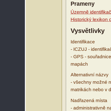
Prameny
Územně identifikačn
Historický lexikon
Vysvětlivky
Identifikace
- ICZUJ - identifik
- GPS - souřadnice
mapách
Alternativní názvy
- všechny možné ná
matrikách nebo v d
Nadřazená místa
- administrativně 