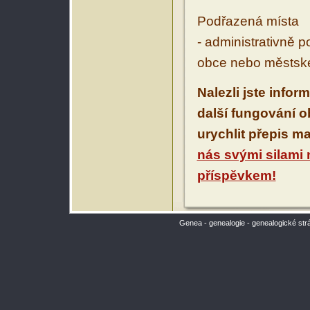
Podřazená místa
- administrativně 
obce nebo městské
Nalezli jste infor
další fungování 
urychlit přepis m
nás svými silami
příspěvkem!
Genea - genealogie - genealogické str