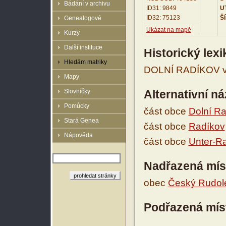
Bádání v archivu
ID31: 9849
UT
ID32: 75123
Ší
Genealogové
Ukázat na mapě
Kurzy
Další instituce
Historický lex
Hledám matriky
DOLNÍ RADÍKOV viz
Mapy
Slovníčky
Alternativní n
Pomůcky
část obce
Dolní R
Stará Genea
část obce
Radíkov
Nápověda
část obce
Unter-R
Nadřazená mís
obec
Český Rudol
Podřazená mís