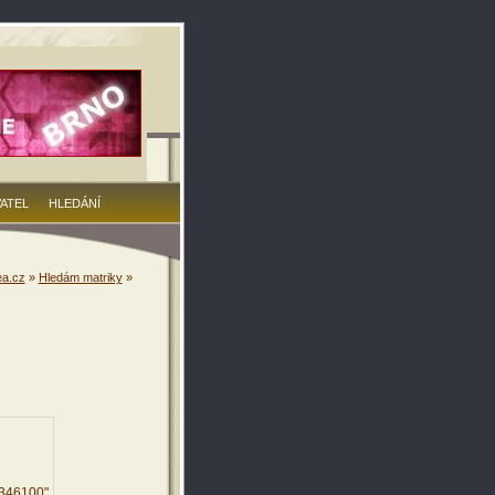
VATEL
HLEDÁNÍ
a.cz
»
Hledám matriky
»
1346100"