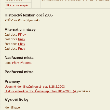
Ukázat na mapě
Historický lexikon obcí 2005
PNĚV viz Pňov (Nymburk)
Alternativní názvy
část obce
Piňov
část obce
Pněv
část obce
Pňov
část obce
Pňov
Nadřazená místa
obec
Pňov-Předhradí
Podřazená místa
Prameny
Územně identifikační registr, stav k 28.2.2003
Historický lexikon obcí České republiky 1869-2005 (-)
, publikace
Vysvětlivky
Identifikace