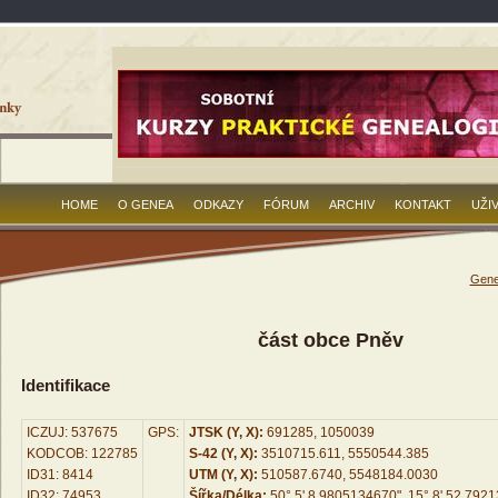
HOME
O GENEA
ODKAZY
FÓRUM
ARCHIV
KONTAKT
UŽI
Gene
část obce Pněv
Identifikace
ICZUJ: 537675
GPS:
JTSK (Y, X):
691285, 1050039
KODCOB: 122785
S-42 (Y, X):
3510715.611, 5550544.385
ID31: 8414
UTM (Y, X):
510587.6740, 5548184.0030
ID32: 74953
Šířka/Délka:
50° 5' 8.9805134670", 15° 8' 52.792