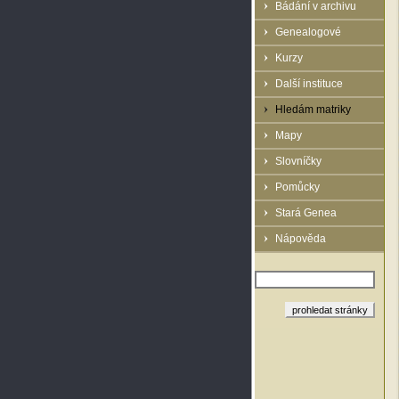
Bádání v archivu
Genealogové
Kurzy
Další instituce
Hledám matriky
Mapy
Slovníčky
Pomůcky
Stará Genea
Nápověda