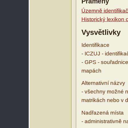
Prameny
Územně identifikačn
Historický lexikon
Vysvětlivky
Identifikace
- ICZUJ - identifik
- GPS - souřadnice
mapách
Alternativní názvy
- všechny možné ná
matrikách nebo v d
Nadřazená místa
- administrativně 