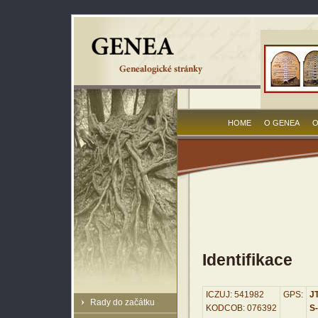
HOME
O GENEA
O
Identifikace
ICZUJ: 541982
GPS:
JT
Rady do začátku
KODCOB: 076392
S-