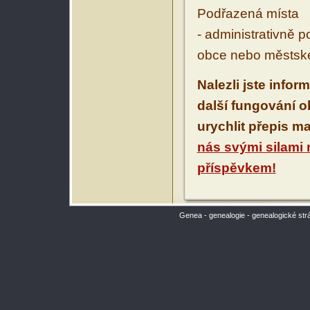
Podřazená místa
- administrativně 
obce nebo městské
Nalezli jste infor
další fungování 
urychlit přepis m
nás svými silami
příspěvkem!
Genea - genealogie - genealogické str