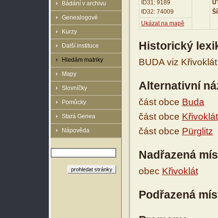
ID31: 9189
UT
Bádání v archivu
ID32: 74009
Ší
Genealogové
Ukázat na mapě
Kurzy
Historický lex
Další instituce
Hledám matriky
BUDA viz Křivoklát
Mapy
Alternativní n
Slovníčky
část obce
Buda
Pomůcky
část obce
Křivoklát
Stará Genea
část obce
Pürglitz
Nápověda
Nadřazená mís
obec
Křivoklát
Podřazená mís