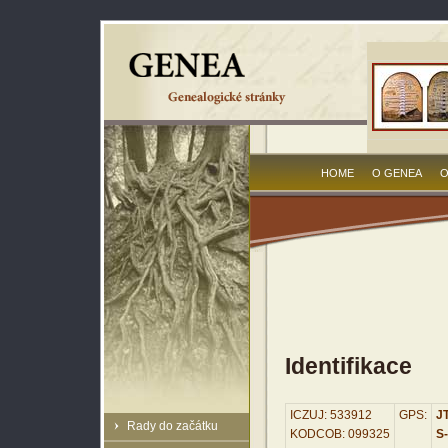
HOME
O GENEA
O
Identifikace
ICZUJ: 533912
GPS:
JT
Rady do začátku
KODCOB: 099325
S-