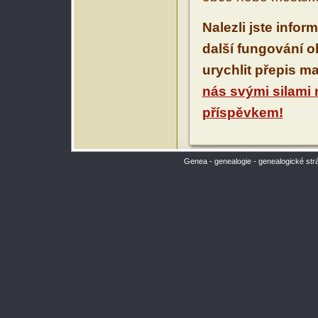
Nalezli jste infor
další fungování 
urychlit přepis m
nás svými silami
příspěvkem!
Genea - genealogie - genealogické str