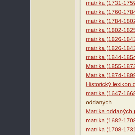
matrika (1731-175
matrika (1760-178
matrika (1784-180
matrika (1802-182
matrika (1826-184
matrika (1826-184
matrika (1844-185
Matrika (1855-187
Matrika (1874-189
Historický lexikon
matrika (1647-166
oddaných
Matrika oddaných 
matrika (1682-170
matrika (1708-173