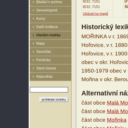
ID31: 7151
UT
Bádání v archivu
ID32: 7151
Ší
Genealogové
Ukázat na mapě
Kurzy
Historický lex
Další instituce
Hledám matriky
MOŘINKA v r. 1869
Mapy
Hořovice, v r. 188
Slovníčky
Hořovice, v r. 190
Pomůcky
obec v okr. Hořovic
Stará Genea
1950-1979 obec v 
Nápověda
Mořina v okr. Bero
Alternativní n
část obce
Malá Mo
část obce
Malá Mo
část obce
Mořinka