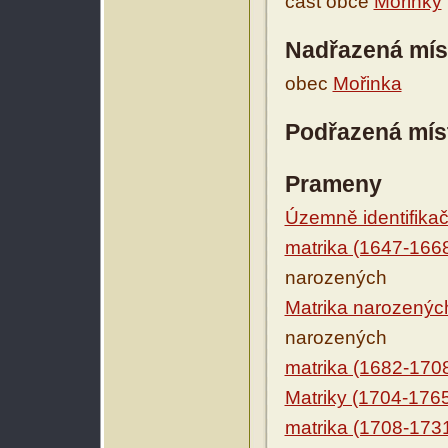
část obce
Mořinky
Nadřazená mís
obec
Mořinka
Podřazená mís
Prameny
Územně identifikačn
matrika (1647-166
narozených
Matrika narozenýc
narozených
matrika (1682-170
Matriky (1704-176
matrika (1708-173