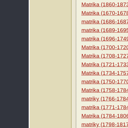
Matrika (1860-187
Matrika (1670-167
matrika (1686-168
matrika (1689-169
matrika (1696-174
Matrika (1700-172
Matrika (1708-172
Matrika (1721-173
Matrika (1734-175
matrika (1750-177
Matrika (1758-178
matriky (1766-178
matrika (1771-178
Matrika (1784-180
matriky (1798-181