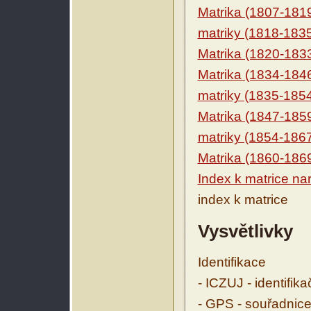
Matrika (1807-181
matriky (1818-183
Matrika (1820-183
Matrika (1834-184
matriky (1835-185
Matrika (1847-185
matriky (1854-186
Matrika (1860-186
Index k matrice na
index k matrice
Vysvětlivky
Identifikace
- ICZUJ - identifik
- GPS - souřadnice