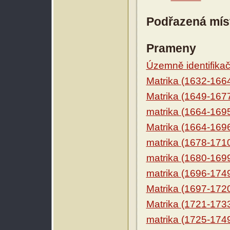
Podřazená mís
Prameny
Územně identifikačn
Matrika (1632-166
Matrika (1649-167
matrika (1664-169
Matrika (1664-169
matrika (1678-171
matrika (1680-169
matrika (1696-174
Matrika (1697-172
Matrika (1721-173
matrika (1725-174