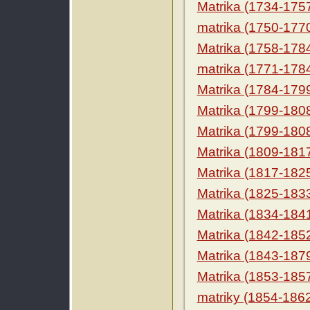
Matrika (1734-175
matrika (1750-177
Matrika (1758-178
matrika (1771-178
Matrika (1784-179
Matrika (1799-180
Matrika (1799-180
Matrika (1809-181
Matrika (1817-182
Matrika (1825-183
Matrika (1834-184
Matrika (1842-185
Matrika (1843-187
Matrika (1853-185
matriky (1854-186