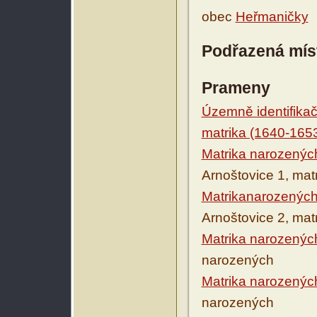
obec
Heřmaničky
Podřazená mís
Prameny
Územně identifikačn
matrika (1640-165
Matrika narozenýc
Arnoštovice 1, mat
Matrikanarozených
Arnoštovice 2, mat
Matrika narozenýc
narozených
Matrika narozenýc
narozených