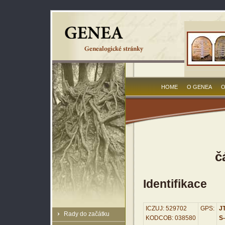
HOME
O GENEA
O
č
Identifikace
ICZUJ: 529702
GPS:
JT
Rady do začátku
KODCOB: 038580
S-