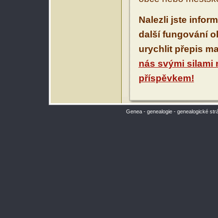
Nalezli jste infor
další fungování 
urychlit přepis m
nás svými silami
příspěvkem!
Genea - genealogie - genealogické str