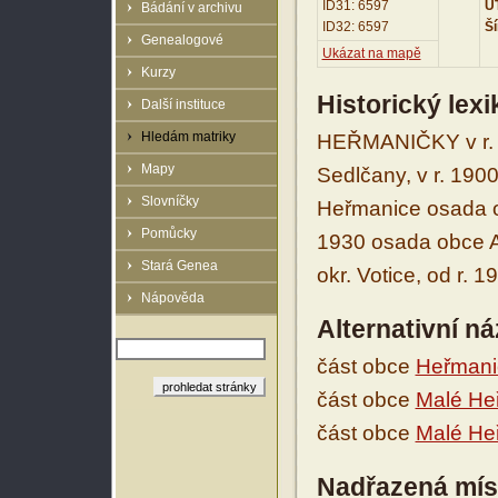
ID31: 6597
UT
Bádání v archivu
ID32: 6597
Ší
Genealogové
Ukázat na mapě
Kurzy
Historický lex
Další instituce
Hledám matriky
HEŘMANIČKY v r. 1
Mapy
Sedlčany, v r. 19
Slovníčky
Heřmanice osada ob
Pomůcky
1930 osada obce Ar
Stará Genea
okr. Votice, od r. 
Nápověda
Alternativní n
část obce
Heřmani
část obce
Malé He
část obce
Malé He
Nadřazená mís