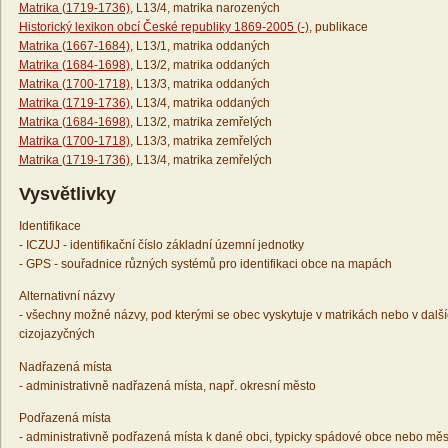
Matrika (1719-1736)
, L13/4, matrika narozených
Historický lexikon obcí České republiky 1869-2005 (-)
, publikace
Matrika (1667-1684)
, L13/1, matrika oddaných
Matrika (1684-1698)
, L13/2, matrika oddaných
Matrika (1700-1718)
, L13/3, matrika oddaných
Matrika (1719-1736)
, L13/4, matrika oddaných
Matrika (1684-1698)
, L13/2, matrika zemřelých
Matrika (1700-1718)
, L13/3, matrika zemřelých
Matrika (1719-1736)
, L13/4, matrika zemřelých
Vysvětlivky
Identifikace
- ICZUJ - identifikační číslo základní územní jednotky
- GPS - souřadnice různých systémů pro identifikaci obce na mapách
Alternativní názvy
- všechny možné názvy, pod kterými se obec vyskytuje v matrikách nebo v dalš
cizojazyčných
Nadřazená místa
- administrativně nadřazená místa, např. okresní město
Podřazená místa
- administrativně podřazená místa k dané obci, typicky spádové obce nebo měs