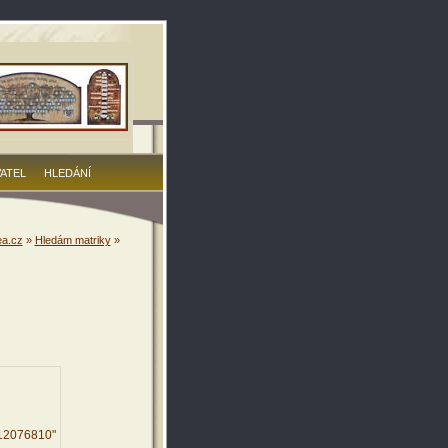
VATEL
HLEDÁNÍ
a.cz
»
Hledám matriky
»
812076810"