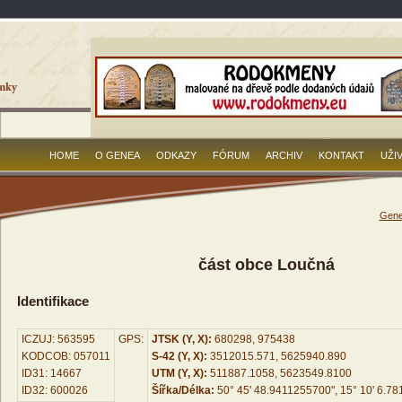
HOME
O GENEA
ODKAZY
FÓRUM
ARCHIV
KONTAKT
UŽI
Gene
část obce Loučná
Identifikace
ICZUJ: 563595
GPS:
JTSK (Y, X):
680298, 975438
KODCOB: 057011
S-42 (Y, X):
3512015.571, 5625940.890
ID31: 14667
UTM (Y, X):
511887.1058, 5623549.8100
ID32: 600026
Šířka/Délka:
50° 45' 48.9411255700", 15° 10' 6.7