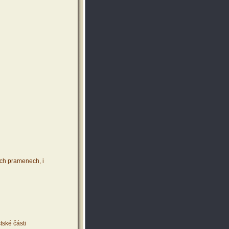
ích pramenech, i
tské části