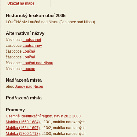
Ukázat na mapě
Historický lexikon obcí 2005
LOUČNÁ viz Loučná nad Nisou (Jablonec nad Nisou)
Alternativní názvy
část obce
Lautschnei
část obce
Lautschney
část obce
Loučná
část obce
Loučná
část obce
Loučná nad Nisou
část obce
Loučné
Nadřazená místa
obec
Janov nad Nisou
Podřazená místa
Prameny
Územně identifikační registr, stav k 28.2.2003
Matrika (1669-1684)
, L13/1, matrika narozených
Matrika (1684-1697)
, L13/2, matrika narozených
Matrika (1700-1718)
, L13/3, matrika narozených