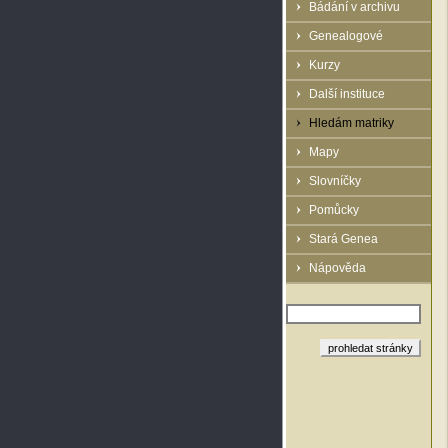
Bádání v archivu
Genealogové
Kurzy
Další instituce
Hledám matriky
Mapy
Slovníčky
Pomůcky
Stará Genea
Nápověda