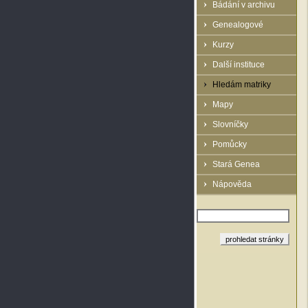
Bádání v archivu
Genealogové
Kurzy
Další instituce
Hledám matriky
Mapy
Slovníčky
Pomůcky
Stará Genea
Nápověda