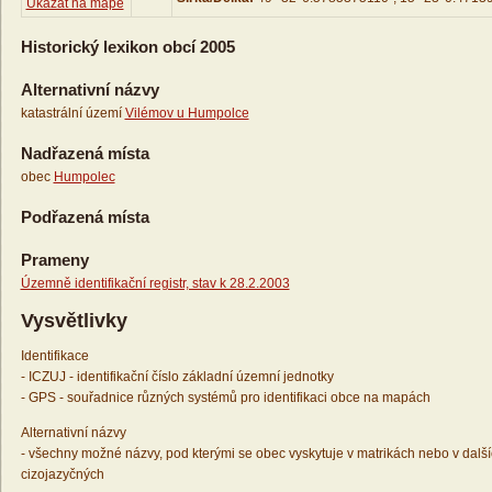
Ukázat na mapě
Historický lexikon obcí 2005
Alternativní názvy
katastrální území
Vilémov u Humpolce
Nadřazená místa
obec
Humpolec
Podřazená místa
Prameny
Územně identifikační registr, stav k 28.2.2003
Vysvětlivky
Identifikace
- ICZUJ - identifikační číslo základní územní jednotky
- GPS - souřadnice různých systémů pro identifikaci obce na mapách
Alternativní názvy
- všechny možné názvy, pod kterými se obec vyskytuje v matrikách nebo v dalš
cizojazyčných