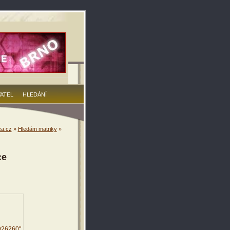
VATEL
HLEDÁNÍ
a.cz
»
Hledám matriky
»
ce
926260"