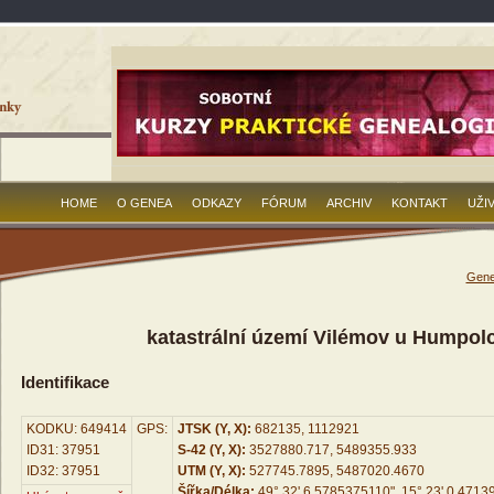
HOME
O GENEA
ODKAZY
FÓRUM
ARCHIV
KONTAKT
UŽI
Gene
katastrální území Vilémov u Humpol
Identifikace
KODKU: 649414
GPS:
JTSK (Y, X):
682135, 1112921
ID31: 37951
S-42 (Y, X):
3527880.717, 5489355.933
ID32: 37951
UTM (Y, X):
527745.7895, 5487020.4670
Šířka/Délka:
49° 32' 6.5785375110", 15° 23' 0.4713