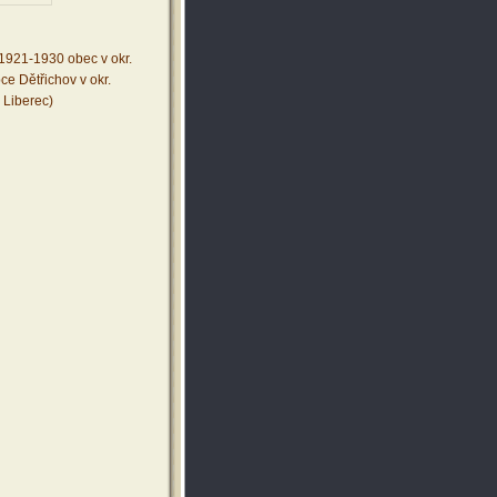
 1921-1930 obec v okr.
ce Dětřichov v okr.
 Liberec)