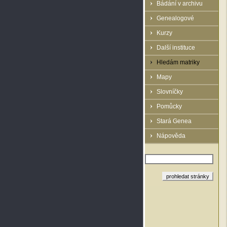
Bádání v archivu
Genealogové
Kurzy
Další instituce
Hledám matriky
Mapy
Slovníčky
Pomůcky
Stará Genea
Nápověda