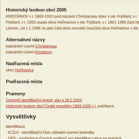
Historický lexikon obcí 2005
KRISTIÁNOV v r. 1869-1910 pod názvem Christiansau obec v okr. Frýdlant, v r.
Frýdlant, v r. 1950 osada obce Heřmanice v okr. Frýdlant, v r. 1961-1985 část ob
Liberec, od 1.1.1986 se jako část obce neuvádí (součást obce Heřmanice v okr.
Alternativní názvy
katastrální území
Christiansau
katastrální území
Kristiánov
Nadřazená místa
obec
Heřmanice
Podřazená místa
Prameny
Územně identifikační registr, stav k 28.2.2003
Historický lexikon obcí České republiky 1869-2005 (-)
, publikace
Vysvětlivky
Identifikace
- ICZUJ - identifikační číslo základní územní jednotky
- GPS - souřadnice různých systémů pro identifikaci obce na mapách