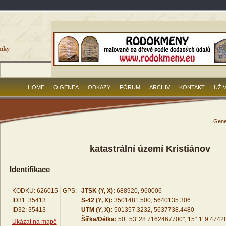
HOME
O GENEA
ODKAZY
FÓRUM
ARCHIV
KONTAKT
UŽI
Gene
katastrální území Kristiánov
Identifikace
KODKU: 626015
GPS:
JTSK (Y, X):
688920, 960006
ID31: 35413
S-42 (Y, X):
3501481.500, 5640135.306
ID32: 35413
UTM (Y, X):
501357.3232, 5637738.4480
Šířka/Délka:
50° 53' 28.7162467700", 15° 1' 9.474
Ukázat na mapě