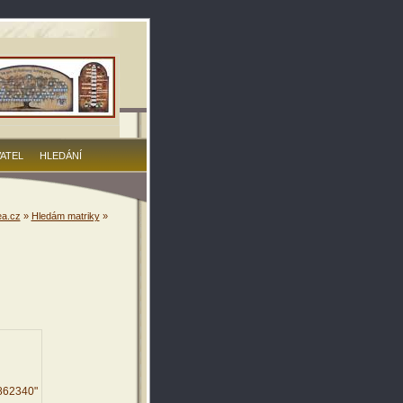
VATEL
HLEDÁNÍ
a.cz
»
Hledám matriky
»
2862340"