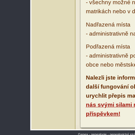
- všechny možné ná
matrikách nebo v d
Nadřazená místa
- administrativně 
Podřazená místa
- administrativně 
obce nebo městské
Nalezli jste infor
další fungování 
urychlit přepis m
nás svými silami
příspěvkem!
Genea - genealogie - genealogické str