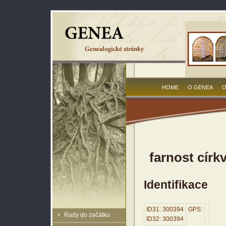
HOME
O GENEA
O
farnost círk
Identifikace
ID31: 300394
GPS:
Rady do začátku
ID32: 300394