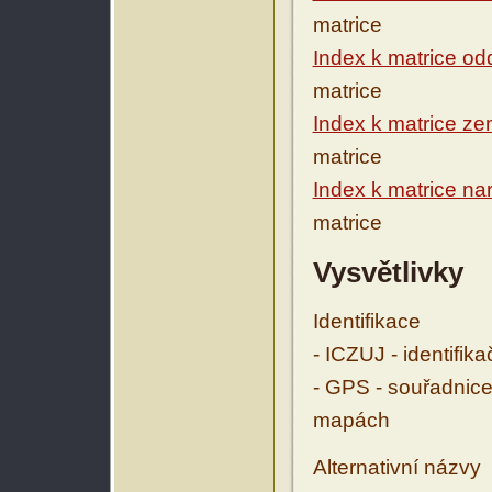
matrice
Index k matrice o
matrice
Index k matrice ze
matrice
Index k matrice n
matrice
Vysvětlivky
Identifikace
- ICZUJ - identifik
- GPS - souřadnice
mapách
Alternativní názvy