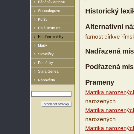
Bádání v archivu
Historický lex
Genealogové
Kurzy
Alternativní n
Další instituce
farnost církve řím
Hledám matriky
Mapy
Nadřazená mís
Slovníčky
Pomůcky
Podřazená mís
Stará Genea
Nápověda
Prameny
Matrika narozenýc
narozených
Matrika narozenýc
narozených
Matrika narozenýc