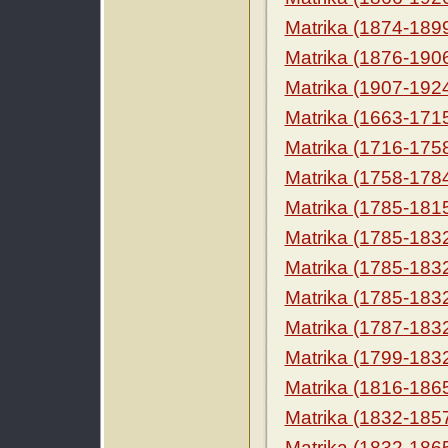
Matrika (1874-189
Matrika (1876-190
Matrika (1907-192
Matrika (1663-171
Matrika (1716-175
Matrika (1758-178
Matrika (1785-181
Matrika (1785-183
Matrika (1785-183
Matrika (1785-183
Matrika (1787-183
Matrika (1799-183
Matrika (1816-186
Matrika (1832-185
Matrika (1832-186