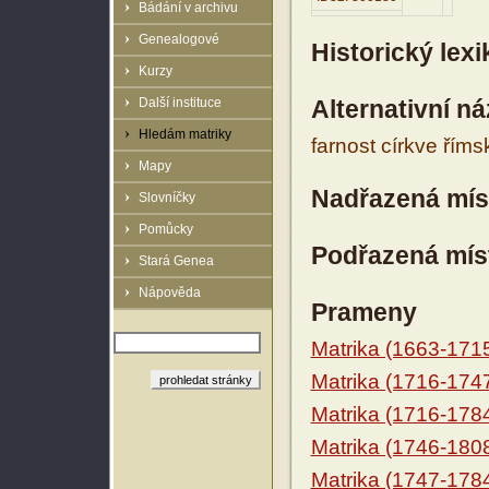
Bádání v archivu
Genealogové
Historický lex
Kurzy
Další instituce
Alternativní n
Hledám matriky
farnost církve řím
Mapy
Nadřazená mís
Slovníčky
Pomůcky
Podřazená mís
Stará Genea
Nápověda
Prameny
Matrika (1663-171
Matrika (1716-174
Matrika (1716-178
Matrika (1746-180
Matrika (1747-178