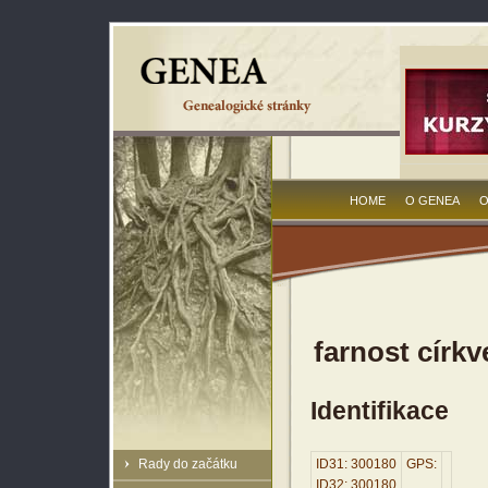
HOME
O GENEA
O
farnost církv
Identifikace
Rady do začátku
ID31: 300180
GPS:
ID32: 300180