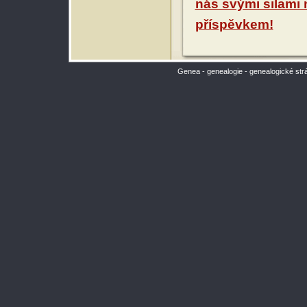
nás svými silami
příspěvkem!
Genea - genealogie - genealogické str