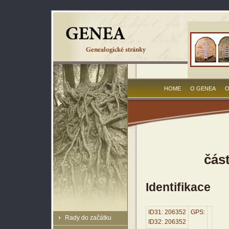
HOME
O GENEA
O
čás
Identifikace
ID31: 206352
GPS:
Rady do začátku
ID32: 206352