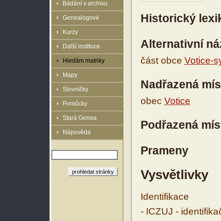
Bádání v archivu
Historický lex
Genealogové
Kurzy
Alternativní n
Další instituce
část obce
Votice-
Hledám matriky
Mapy
Nadřazená mís
Slovníčky
obec
Votice
Pomůcky
Stará Genea
Podřazená mís
Nápověda
Prameny
Vysvětlivky
Identifikace
- ICZUJ - identifik