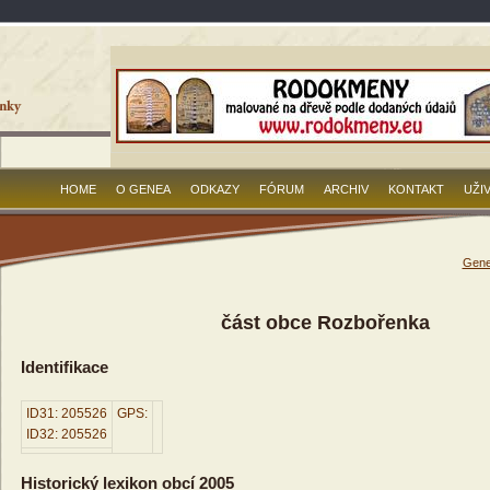
HOME
O GENEA
ODKAZY
FÓRUM
ARCHIV
KONTAKT
UŽI
Gene
část obce Rozbořenka
Identifikace
ID31: 205526
GPS:
ID32: 205526
Historický lexikon obcí 2005