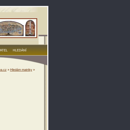
VATEL
HLEDÁNÍ
a.cz
»
Hledám matriky
»