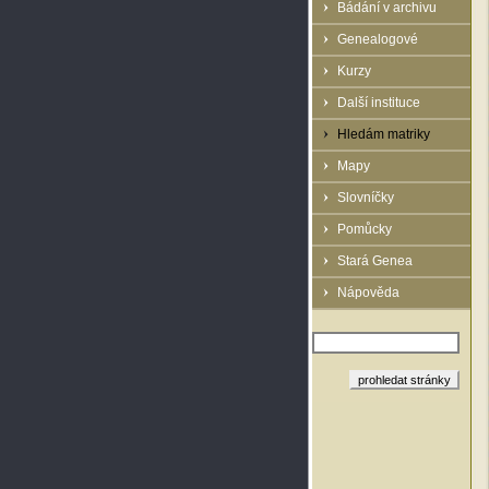
Bádání v archivu
Genealogové
Kurzy
Další instituce
Hledám matriky
Mapy
Slovníčky
Pomůcky
Stará Genea
Nápověda