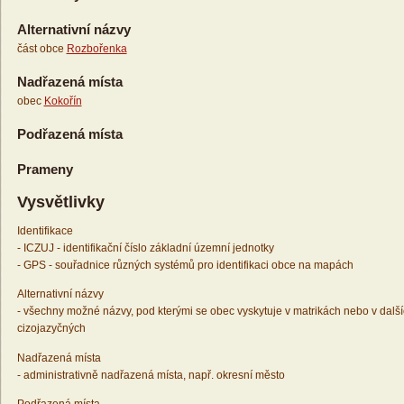
Alternativní názvy
část obce
Rozbořenka
Nadřazená místa
obec
Kokořín
Podřazená místa
Prameny
Vysvětlivky
Identifikace
- ICZUJ - identifikační číslo základní územní jednotky
- GPS - souřadnice různých systémů pro identifikaci obce na mapách
Alternativní názvy
- všechny možné názvy, pod kterými se obec vyskytuje v matrikách nebo v dalš
cizojazyčných
Nadřazená místa
- administrativně nadřazená místa, např. okresní město
Podřazená místa