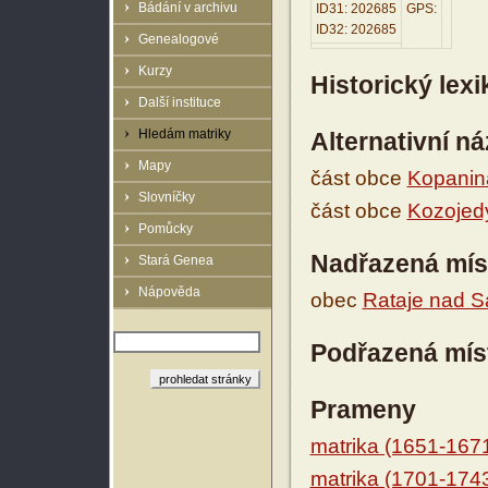
Bádání v archivu
ID31: 202685
GPS:
ID32: 202685
Genealogové
Kurzy
Historický lex
Další instituce
Hledám matriky
Alternativní n
Mapy
část obce
Kopanin
Slovníčky
část obce
Kozojedy
Pomůcky
Nadřazená mís
Stará Genea
Nápověda
obec
Rataje nad 
Podřazená mís
Prameny
matrika (1651-167
matrika (1701-174