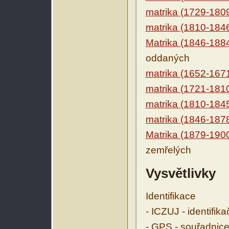
matrika (1729-180
matrika (1810-184
Matrika (1846-188
oddaných
matrika (1652-167
matrika (1721-181
matrika (1810-184
matrika (1846-187
Matrika (1879-190
zemřelých
Vysvětlivky
Identifikace
- ICZUJ - identifik
- GPS - souřadnice