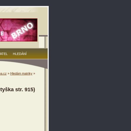
VATEL
HLEDÁNÍ
a.cz
»
Hledám matriky
»
yška str. 915)