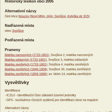
Historický lexikon obcí 2005
Alternativní názvy
část obce
Nouzov (Nový Mlýn, mlýn, Svojšice, Kotyška str. 915)
Nadřazená místa
obec
Svojšice
Podřazená místa
Prameny
Matrika narozených (1733-1801)
, Svojšice 2, matrika narozených
Matrika oddaných (1733-1801)
, Svojšice 3, matrika oddaných
Matrika zemřelých (1733-1801)
, Svojšice 4, matrika zemřelých
Matrika zemřelých (1846-1909)
, Svojšice 30, matrika zemřelých
Matrika zemřelých (1859-1890)
, ev. Velim 14, matrika zemřelých
Vysvětlivky
Identifikace
- ICZUJ - identifikační číslo základní územní jednotky
- GPS - souřadnice různých systémů pro identifikaci obce na mapách
Alternativní názvy