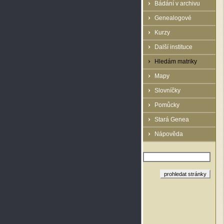
Bádání v archivu
Genealogové
Kurzy
Další instituce
Hledám matriky
Mapy
Slovníčky
Pomůcky
Stará Genea
Nápověda