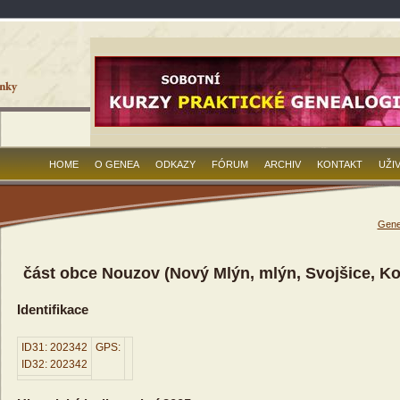
HOME
O GENEA
ODKAZY
FÓRUM
ARCHIV
KONTAKT
UŽI
Gene
část obce Nouzov (Nový Mlýn, mlýn, Svojšice, Kot
Identifikace
ID31: 202342
GPS:
ID32: 202342