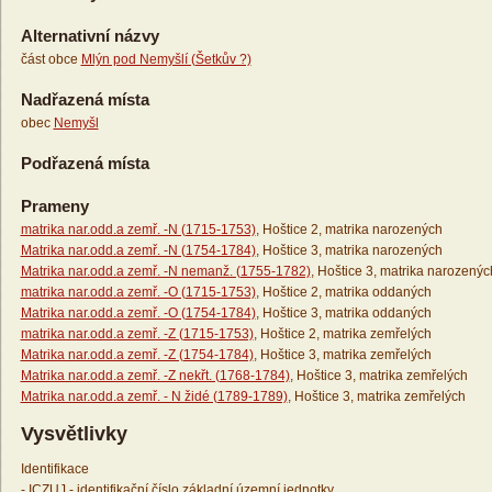
Alternativní názvy
část obce
Mlýn pod Nemyšlí (Šetkův ?)
Nadřazená místa
obec
Nemyšl
Podřazená místa
Prameny
matrika nar.odd.a zemř. -N (1715-1753)
, Hoštice 2, matrika narozených
Matrika nar.odd.a zemř. -N (1754-1784)
, Hoštice 3, matrika narozených
Matrika nar.odd.a zemř. -N nemanž. (1755-1782)
, Hoštice 3, matrika narozenýc
matrika nar.odd.a zemř. -O (1715-1753)
, Hoštice 2, matrika oddaných
Matrika nar.odd.a zemř. -O (1754-1784)
, Hoštice 3, matrika oddaných
matrika nar.odd.a zemř. -Z (1715-1753)
, Hoštice 2, matrika zemřelých
Matrika nar.odd.a zemř. -Z (1754-1784)
, Hoštice 3, matrika zemřelých
Matrika nar.odd.a zemř. -Z nekřt. (1768-1784)
, Hoštice 3, matrika zemřelých
Matrika nar.odd.a zemř. - N židé (1789-1789)
, Hoštice 3, matrika zemřelých
Vysvětlivky
Identifikace
- ICZUJ - identifikační číslo základní územní jednotky