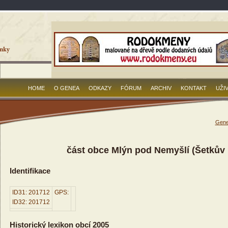
HOME
O GENEA
ODKAZY
FÓRUM
ARCHIV
KONTAKT
UŽI
Gene
část obce Mlýn pod Nemyšlí (Šetkův 
Identifikace
ID31: 201712
GPS:
ID32: 201712
Historický lexikon obcí 2005