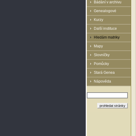
Bádání v archivu
Genealogové
Kurzy
Další instituce
Hledám matriky
Mapy
Slovníčky
Pomůcky
Stará Genea
Nápověda