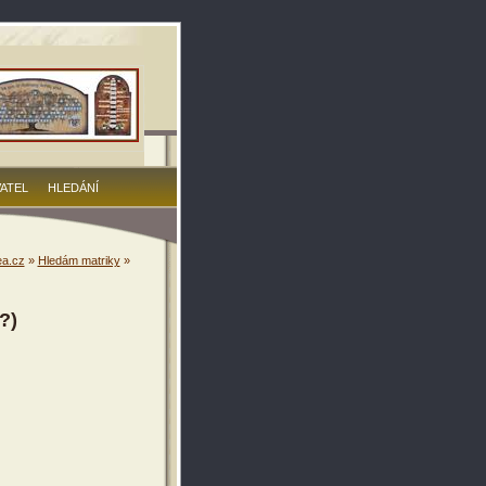
VATEL
HLEDÁNÍ
a.cz
»
Hledám matriky
»
?)