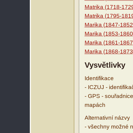
Matrika (1718-172
Matrika (1795-181
Marika (1847-1852
Marika (1853-1860
Marika (1861-1867
Marika (1868-1873
Vysvětlivky
Identifikace
- ICZUJ - identifik
- GPS - souřadnice
mapách
Alternativní názvy
- všechny možné ná