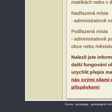
matrikách nebo v d
Nadřazená místa
- administrativně 
Podřazená místa
- administrativně 
obce nebo městské
Nalezli jste infor
další fungování 
urychlit přepis m
nás svými silami
příspěvkem!
Genea - genealogie - genealogické str