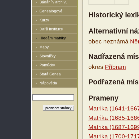
Bádání v archivu
Genealogové
Historický lex
Kurzy
Další instituce
Alternativní n
Hledám matriky
obec neznámá
Ně
Mapy
Nadřazená mís
Slovníčky
Pomůcky
okres
Příbram
Stará Genea
Podřazená mís
Nápověda
Prameny
Matrika (1641-166
Matrika (1685-168
Matrika (1687-169
Matrika (1700-171