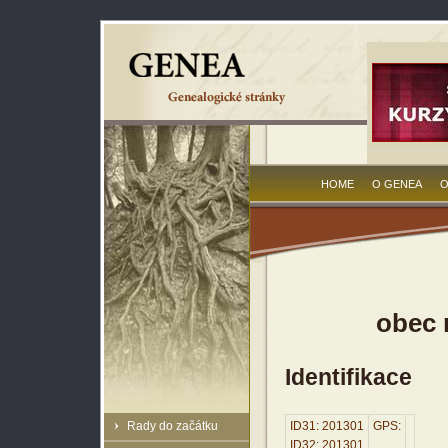
HOME
O GENEA
O
obec 
Identifikace
Rady do začátku
ID31: 201301
GPS:
ID32: 201301