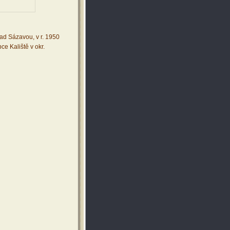
ad Sázavou, v r. 1950
ce Kaliště v okr.