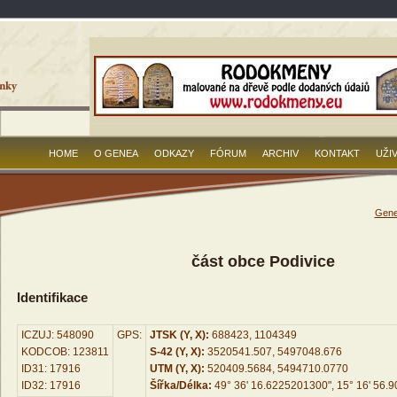
HOME
O GENEA
ODKAZY
FÓRUM
ARCHIV
KONTAKT
UŽI
Gene
část obce Podivice
Identifikace
ICZUJ: 548090
GPS:
JTSK (Y, X):
688423, 1104349
KODCOB: 123811
S-42 (Y, X):
3520541.507, 5497048.676
ID31: 17916
UTM (Y, X):
520409.5684, 5494710.0770
ID32: 17916
Šířka/Délka:
49° 36' 16.6225201300", 15° 16' 56.