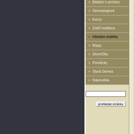
Bádání v archivu
Genealogové
Kurzy
Další instituce
Hledám matriky
Mapy
Slovníčky
Pomůcky
Stará Genea
Nápověda