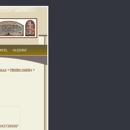
VATEL
HLEDÁNÍ
a.cz
»
Hledám matriky
»
9043739500"