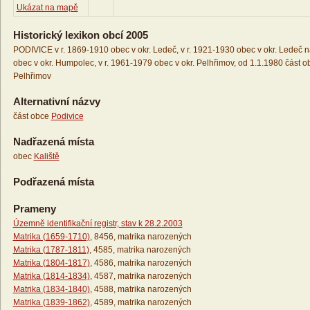
Ukázat na mapě
Historický lexikon obcí 2005
PODIVICE v r. 1869-1910 obec v okr. Ledeč, v r. 1921-1930 obec v okr. Ledeč n
obec v okr. Humpolec, v r. 1961-1979 obec v okr. Pelhřimov, od 1.1.1980 část ob
Pelhřimov
Alternativní názvy
část obce
Podivice
Nadřazená místa
obec
Kaliště
Podřazená místa
Prameny
Územně identifikační registr, stav k 28.2.2003
Matrika (1659-1710)
, 8456, matrika narozených
Matrika (1787-1811)
, 4585, matrika narozených
Matrika (1804-1817)
, 4586, matrika narozených
Matrika (1814-1834)
, 4587, matrika narozených
Matrika (1834-1840)
, 4588, matrika narozených
Matrika (1839-1862)
, 4589, matrika narozených