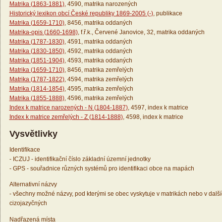
Matrika (1863-1881)
, 4590, matrika narozených
Historický lexikon obcí České republiky 1869-2005 (-)
, publikace
Matrika (1659-1710)
, 8456, matrika oddaných
Matrika-opis (1660-1698)
, f.ř.k., Červené Janovice, 32, matrika oddaných
Matrika (1787-1830)
, 4591, matrika oddaných
Matrika (1830-1850)
, 4592, matrika oddaných
Matrika (1851-1904)
, 4593, matrika oddaných
Matrika (1659-1710)
, 8456, matrika zemřelých
Matrika (1787-1822)
, 4594, matrika zemřelých
Matrika (1814-1854)
, 4595, matrika zemřelých
Matrika (1855-1888)
, 4596, matrika zemřelých
Index k matrice narozených - N (1804-1887)
, 4597, index k matrice
Index k matrice zemřelých - Z (1814-1888)
, 4598, index k matrice
Vysvětlivky
Identifikace
- ICZUJ - identifikační číslo základní územní jednotky
- GPS - souřadnice různých systémů pro identifikaci obce na mapách
Alternativní názvy
- všechny možné názvy, pod kterými se obec vyskytuje v matrikách nebo v dalš
cizojazyčných
Nadřazená místa