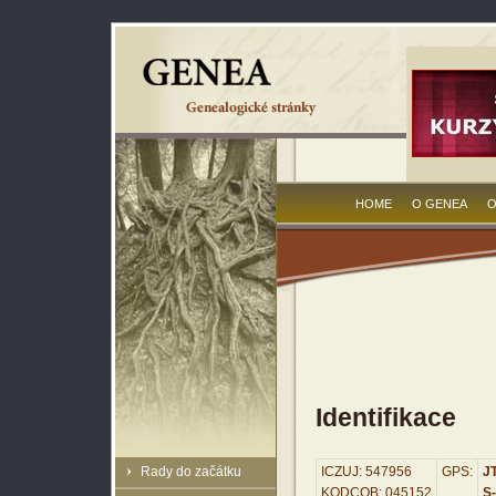
HOME
O GENEA
O
Identifikace
Rady do začátku
ICZUJ: 547956
GPS:
JT
KODCOB: 045152
S-