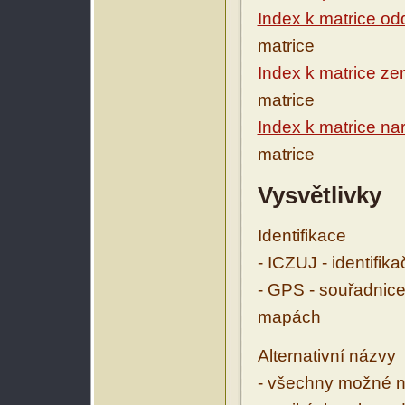
Index k matrice o
matrice
Index k matrice ze
matrice
Index k matrice na
matrice
Vysvětlivky
Identifikace
- ICZUJ - identifik
- GPS - souřadnice
mapách
Alternativní názvy
- všechny možné ná