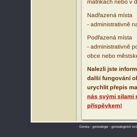
matrikách nebo v d
Nadřazená místa
- administrativně 
Podřazená místa
- administrativně 
obce nebo městské
Nalezli jste infor
další fungování 
urychlit přepis m
nás svými silami
příspěvkem!
Genea - genealogie - genealogické str