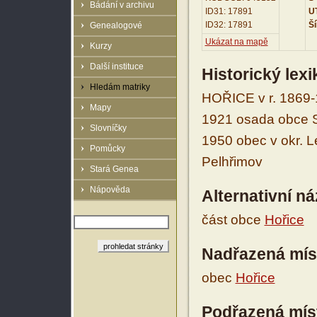
Bádání v archivu
ID31: 17891
UT
ID32: 17891
Ší
Genealogové
Ukázat na mapě
Kurzy
Další instituce
Historický lex
Hledám matriky
HOŘICE v r. 1869-1
Mapy
1921 osada obce Sy
Slovníčky
1950 obec v okr. L
Pomůcky
Pelhřimov
Stará Genea
Nápověda
Alternativní n
část obce
Hořice
Nadřazená mís
obec
Hořice
Podřazená mís