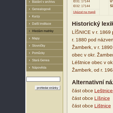
ID31: 17144
UT
Bádání v archivu
ID32: 17144
Ší
Genealogové
Ukázat na mapě
Kurzy
Historický lex
Další instituce
Hledám matriky
LÍŠNICE v r. 1869 
Mapy
r. 1880 pod názvem 
Slovníčky
Žamberk, v r. 1890 
Pomůcky
obec v okr. Žamber
Stará Genea
Léštnice obec v ok
Nápověda
Žamberk, od r. 1961
Alternativní n
část obce
Leštnice
část obce
Líšnice
část obce
Lištnice