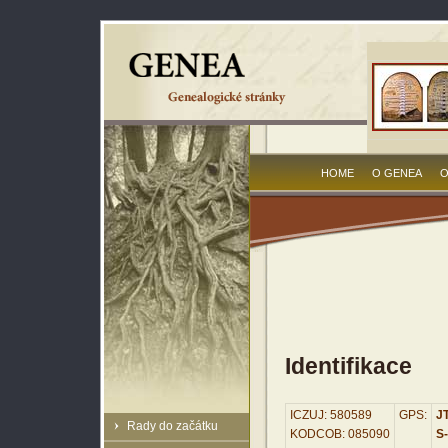
HOME
O GENEA
O
Identifikace
ICZUJ: 580589
GPS:
JT
Rady do začátku
KODCOB: 085090
S-