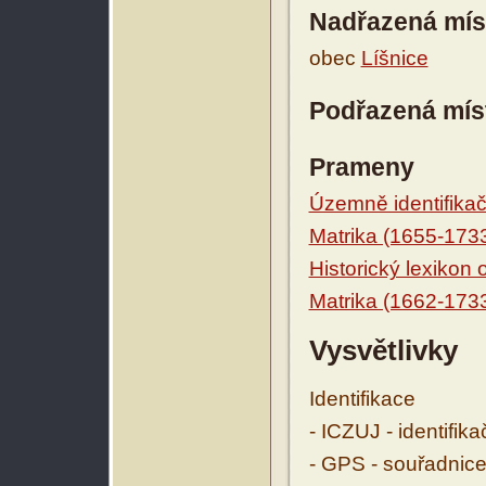
Nadřazená mís
obec
Líšnice
Podřazená mís
Prameny
Územně identifikačn
Matrika (1655-173
Historický lexikon
Matrika (1662-173
Vysvětlivky
Identifikace
- ICZUJ - identifik
- GPS - souřadnice