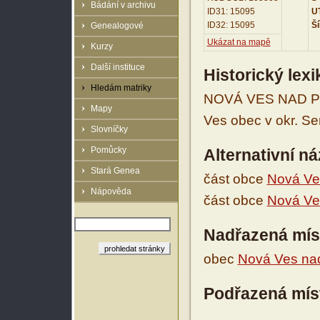
Bádání v archivu
ID31: 15095
UT
ID32: 15095
Ší
Genealogové
Ukázat na mapě
Kurzy
Další instituce
Historický lex
Hledám matriky
NOVÁ VES NAD PO
Mapy
Ves obec v okr. Sem
Slovníčky
Pomůcky
Alternativní n
Stará Genea
část obce
Nová Ve
Nápověda
část obce
Nová Ve
Nadřazená mís
obec
Nová Ves na
Podřazená mís