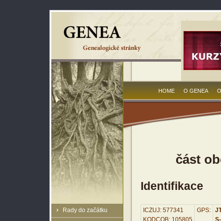
HOME
O GENEA
O
část o
Identifikace
Rady do začátku
ICZUJ: 577341
GPS:
JT
KODCOB: 105805
S-