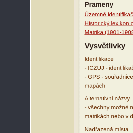
Prameny
Územně identifikačn
Historický lexikon
Matrika (1901-190
Vysvětlivky
Identifikace
- ICZUJ - identifik
- GPS - souřadnice
mapách
Alternativní názvy
- všechny možné ná
matrikách nebo v d
Nadřazená místa