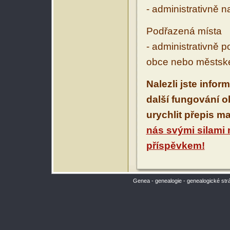
- administrativně 
Podřazená místa
- administrativně 
obce nebo městské
Nalezli jste infor
další fungování 
urychlit přepis m
nás svými silami
příspěvkem!
Genea - genealogie - genealogické str