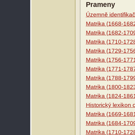
Prameny
Územně identifikačn
Matrika (1668-168
Matrika (1682-170
Matrika (1710-172
Matrika (1729-175
Matrika (1756-177
Matrika (1771-178
Matrika (1788-179
Matrika (1800-182
Matrika (1824-186
Historický lexikon
Matrika (1669-168
Matrika (1684-170
Matrika (1710-172