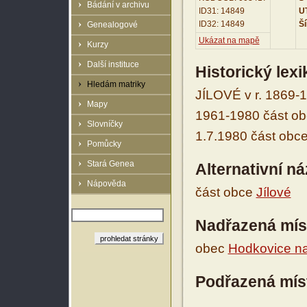
Bádání v archivu
ID31: 14849
UT
ID32: 14849
Ší
Genealogové
Ukázat na mapě
Kurzy
Další instituce
Historický lex
Hledám matriky
JÍLOVÉ v r. 1869-1
Mapy
1961-1980 část ob
Slovníčky
1.7.1980 část obc
Pomůcky
Stará Genea
Alternativní n
Nápověda
část obce
Jílové
Nadřazená mís
obec
Hodkovice n
Podřazená mís