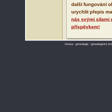
další fungování 
urychlit přepis m
nás svými silami
příspěvkem!
Genea - genealogie - genealogické str