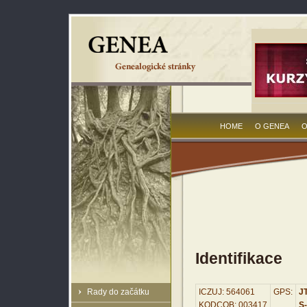
HOME
O GENEA
O
Identifikace
Rady do začátku
ICZUJ: 564061
GPS:
JT
KODCOB: 003417
S-