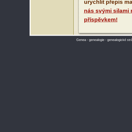
urychlit přepis m
nás svými silami
příspěvkem!
Genea - genealogie - genealogické str