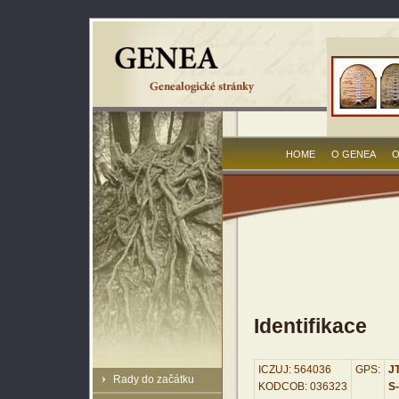
HOME
O GENEA
O
Identifikace
ICZUJ: 564036
GPS:
JT
Rady do začátku
KODCOB: 036323
S-