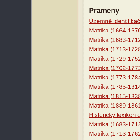
Prameny
Územně identifikačn
Matrika (1664-167
Matrika (1683-171
Matrika (1713-172
Matrika (1729-175
Matrika (1762-177
Matrika (1773-178
Matrika (1785-181
Matrika (1815-183
Matrika (1839-186
Historický lexikon
Matrika (1683-171
Matrika (1713-176