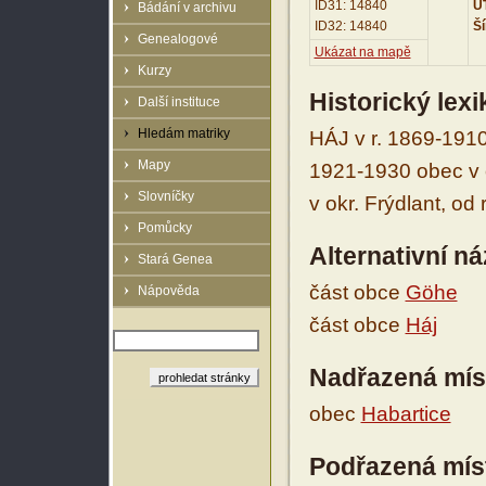
ID31: 14840
UT
Bádání v archivu
ID32: 14840
Ší
Genealogové
Ukázat na mapě
Kurzy
Historický lex
Další instituce
Hledám matriky
HÁJ v r. 1869-1910
Mapy
1921-1930 obec v o
Slovníčky
v okr. Frýdlant, od
Pomůcky
Alternativní n
Stará Genea
část obce
Göhe
Nápověda
část obce
Háj
Nadřazená mís
obec
Habartice
Podřazená mís