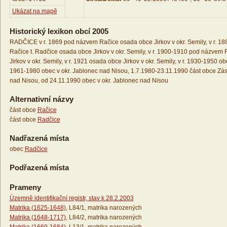
Ukázat na mapě
Historický lexikon obcí 2005
RADČICE v r. 1869 pod názvem Račice osada obce Jirkov v okr. Semily, v r. 
Račice t. Radčice osada obce Jirkov v okr. Semily, v r. 1900-1910 pod názvem
Jirkov v okr. Semily, v r. 1921 osada obce Jirkov v okr. Semily, v r. 1930-1950 obec
1961-1980 obec v okr. Jablonec nad Nisou, 1.7.1980-23.11.1990 část obce Zás
nad Nisou, od 24.11.1990 obec v okr. Jablonec nad Nisou
Alternativní názvy
část obce
Račice
část obce
Radčice
Nadřazená místa
obec
Radčice
Podřazená místa
Prameny
Územně identifikační registr, stav k 28.2.2003
Matrika (1625-1648)
, L84/1, matrika narozených
Matrika (1648-1717)
, L84/2, matrika narozených