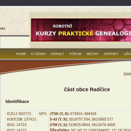
HOME
O GENEA
ODKAZY
FÓRUM
ARCHIV
KONTAKT
UŽI
Gene
část obce Radčice
Identifikace
ICZUJ: 563773
GPS:
JTSK (Y, X):
673916, 986426
KODCOB: 137421
S-42 (Y, X):
3519757.504, 5615865.377
ID31: 14722
UTM (Y, X):
519625.8864, 5613478.4000
ID32: 14722
Šířka/Délka:
50° 40' 22.1306748400", 15° 16' 39.