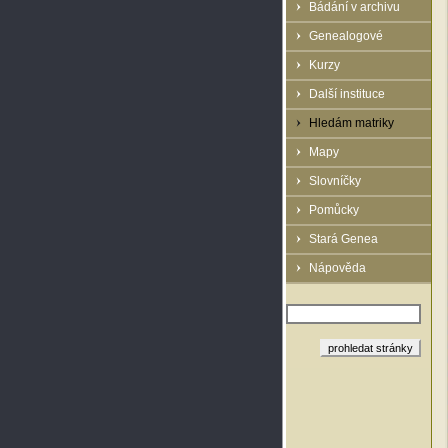
Bádání v archivu
Genealogové
Kurzy
Další instituce
Hledám matriky
Mapy
Slovníčky
Pomůcky
Stará Genea
Nápověda