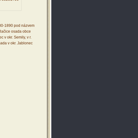
1880-1890 pod názvem
 Račice osada obce
 v okr. Semily, v r.
ada v okr. Jablonec