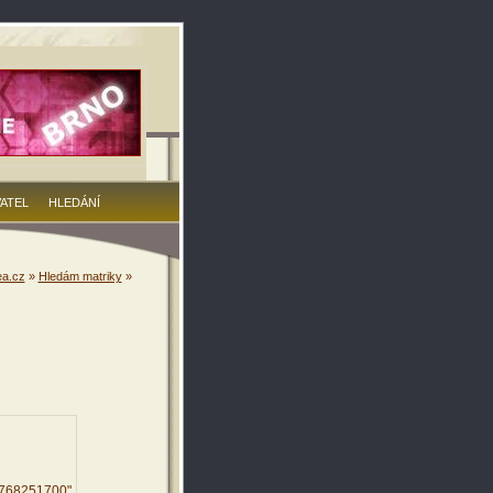
VATEL
HLEDÁNÍ
a.cz
»
Hledám matriky
»
8768251700"