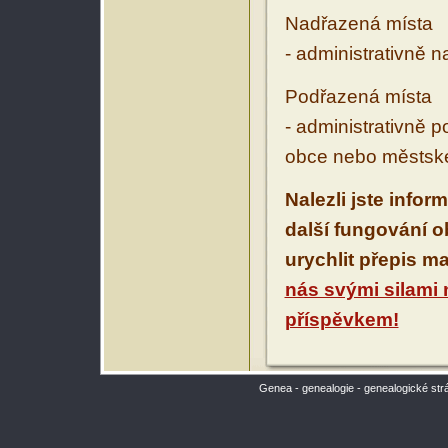
Nadřazená místa
- administrativně 
Podřazená místa
- administrativně 
obce nebo městské
Nalezli jste infor
další fungování 
urychlit přepis m
nás svými silami
příspěvkem!
Genea - genealogie - genealogické str