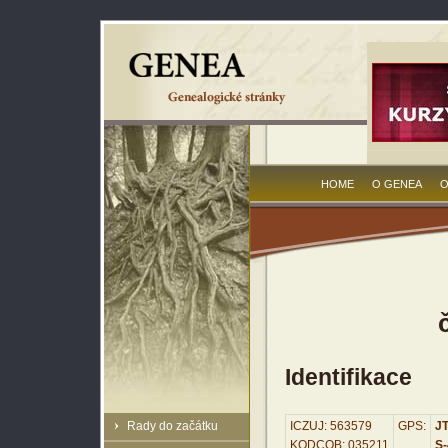
HOME
O GENEA
O
Identifikace
Rady do začátku
ICZUJ: 563579
GPS:
JT
KODCOB: 035211
S-