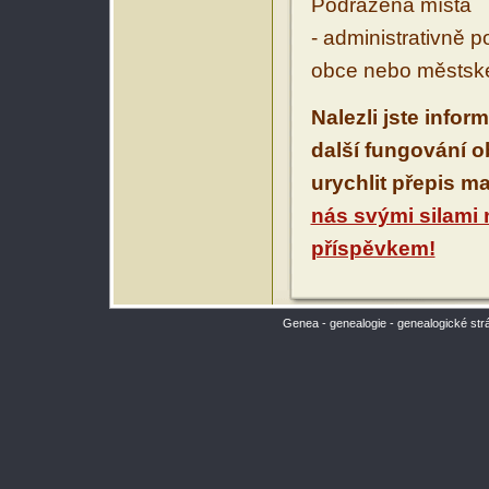
Podřazená místa
- administrativně 
obce nebo městské
Nalezli jste infor
další fungování 
urychlit přepis m
nás svými silami
příspěvkem!
Genea - genealogie - genealogické str