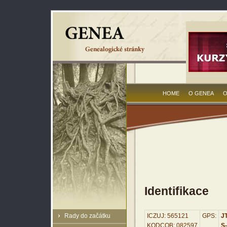
HOME
O GENEA
O
Identifikace
Rady do začátku
ICZUJ: 565121
GPS:
JT
KODCOB: 082597
S-