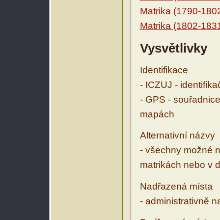
Matrika (1790-180
Matrika (1802-183
Vysvětlivky
Identifikace
- ICZUJ - identifik
- GPS - souřadnice
mapách
Alternativní názvy
- všechny možné ná
matrikách nebo v d
Nadřazená místa
- administrativně 