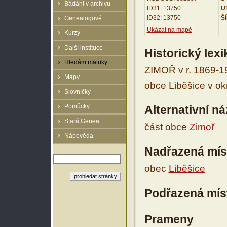
Bádání v archivu
ID31: 13750
UT
ID32: 13750
Ší
Genealogové
Ukázat na mapě
Kurzy
Další instituce
Historický lex
Hledám matriky
ZIMOŘ v r. 1869-19
Mapy
obce Liběšice v okr
Slovníčky
Pomůcky
Alternativní n
Stará Genea
část obce
Zimoř
Nápověda
Nadřazená mís
obec
Liběšice
Podřazená mís
Prameny