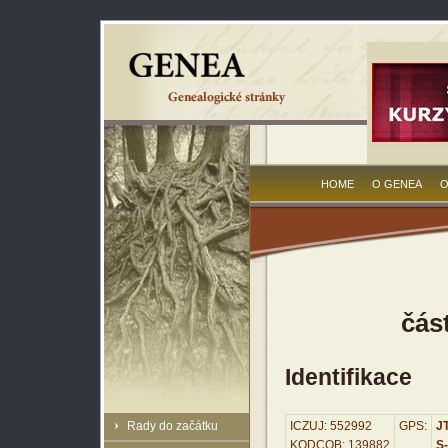
HOME
O GENEA
O
čás
Identifikace
Rady do začátku
ICZUJ: 552992
GPS:
JT
KODCOB: 139882
S-