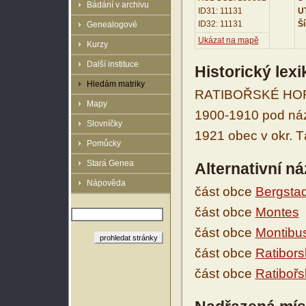
Bádání v archivu
ID31: 11131
UT
ID32: 11131
Ší
Genealogové
Ukázat na mapě
Kurzy
Další instituce
Historický lex
Hledám matriky
RATIBOŘSKÉ HORY v
Mapy
1900-1910 pod názv
Slovníčky
1921 obec v okr. T
Pomůcky
Stará Genea
Alternativní n
Nápověda
část obce
Bergstad
část obce
Montes
část obce
Montibu
část obce
Ratibors
část obce
Ratibořs