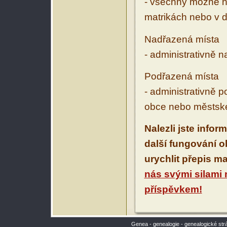
- všechny možné ná
matrikách nebo v d
Nadřazená místa
- administrativně 
Podřazená místa
- administrativně 
obce nebo městské
Nalezli jste infor
další fungování 
urychlit přepis m
nás svými silami
příspěvkem!
Genea - genealogie - genealogické str