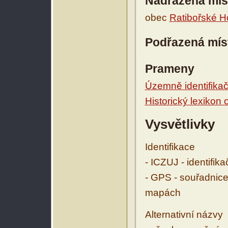
Nadřazená mís
obec
Ratibořské H
Podřazená mís
Prameny
Územně identifikačn
Historický lexikon
Vysvětlivky
Identifikace
- ICZUJ - identifik
- GPS - souřadnice
mapách
Alternativní názvy