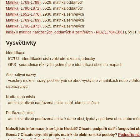
Matrika (1769-1789)
, 5529, matrika oddaných
Matrika (1790-1872)
, 5525, matrika oddaných
Matrika (1652-1770)
, 2936, matrika zemřelých
Matrika (1769-1789)
, 5530, matrika zemřelých
Matrika (1790-1873)
, 5525, matrika zemřelých
Index k matrice narozených, oddaných a zemřelých - NOZ (1784-1881)
, 5531, 
Vysvětlivky
Identifikace
- ICZUJ - identifikační číslo základní územní jednotky
- GPS - souřadnice různých systémů pro identifikaci obce na mapách
Alternativní názvy
- všechny možné názvy, pod kterými se obec vyskytuje v matrikách nebo v dalš
cizojazyčných
Nadřazená místa
- administrativně nadřazená místa, např. okresní město
Podřazená místa
- administrativně podřazená místa k dané obci, typicky spádové obce nebo měs
Nalezli jste informace, které jste hledali? Chcete podpořit další fungování
Genea? Chcete urychlit přepis matrik do elektronické podoby?
Podpořte ná