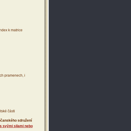
index k matrice
ích pramenech, i
tské části
 občanského sdružení
s svými silami nebo