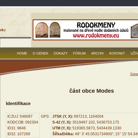
HOME
O GENEA
ODKAZY
FÓRUM
ARCHIV
KONTAKT
UŽI
Gene
část obce Modes
Identifikace
ICZUJ: 546097
GPS:
JTSK (Y, X):
697213, 1164004
KODCOB: 092304
S-42 (Y, X):
3519497.102, 5436753.175
ID31: 9846
UTM (Y, X):
519365.5873, 5434439.1330
ID32: 107269
Šířka/Délka:
49° 3' 45.0531734900", 15° 15' 54.3