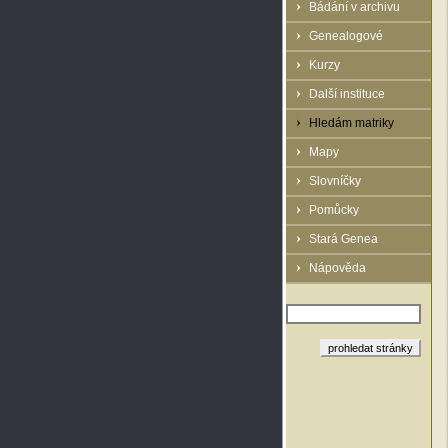
Bádání v archivu
Genealogové
Kurzy
Další instituce
Hledám matriky
Mapy
Slovníčky
Pomůcky
Stará Genea
Nápověda