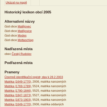
Ukázat na mapě
Historický lexikon obcí 2005
Alternativní názvy
část obce
Matějovec
část obce
Matějovice
část obce
Modes
část obce
Mottaschlag
Nadřazená místa
obec
Český Rudolec
Podřazená místa
Prameny
Územně identifikační registr, stav k 28.2.2003
Matrika (1649-1770)
, 2936, matrika narozených
Matrika (1769-1789)
, 5524, matrika narozených
Matrika (1790-1846)
, 5525, matrika narozených
Matrika (1847-1873)
, 5527, matrika narozených
Matrika (1873-1903)
, 5528, matrika narozených
Matrika (1649-1770)
, 2936, matrika oddaných