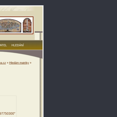
VATEL
HLEDÁNÍ
a.cz
»
Hledám matriky
»
497750300"