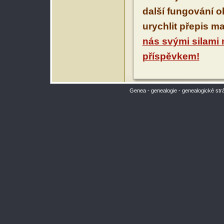
další fungování 
urychlit přepis m
nás svými silami
příspěvkem!
Genea - genealogie - genealogické str