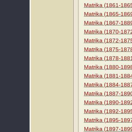
Matrika (1861-186
Matrika (1865-186
Matrika (1867-188
Matrika (1870-187
Matrika (1872-187
Matrika (1875-187
Matrika (1878-188
Matrika (1880-189
Matrika (1881-188
Matrika (1884-188
Matrika (1887-189
Matrika (1890-189
Matrika (1892-189
Matrika (1895-189
Matrika (1897-189