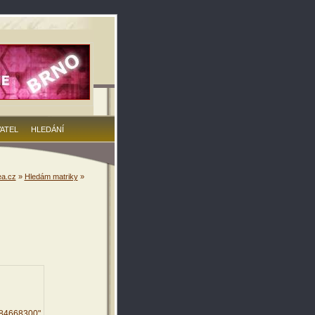
VATEL
HLEDÁNÍ
a.cz
»
Hledám matriky
»
784668300"