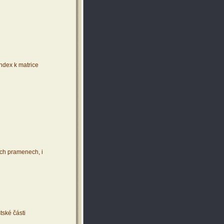
index k matrice
ích pramenech, i
tské části