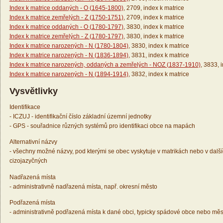
Index k matrice oddaných - O (1645-1800)
, 2709, index k matrice
Index k matrice zemřelých - Z (1750-1751)
, 2709, index k matrice
Index k matrice oddaných - O (1780-1797)
, 3830, index k matrice
Index k matrice zemřelých - Z (1780-1797)
, 3830, index k matrice
Index k matrice narozených - N (1780-1804)
, 3830, index k matrice
Index k matrice narozených - N (1836-1894)
, 3831, index k matrice
Index k matrice narozených, oddaných a zemřelých - NOZ (1837-1910)
, 3833, 
Index k matrice narozených - N (1894-1914)
, 3832, index k matrice
Vysvětlivky
Identifikace
- ICZUJ - identifikační číslo základní územní jednotky
- GPS - souřadnice různých systémů pro identifikaci obce na mapách
Alternativní názvy
- všechny možné názvy, pod kterými se obec vyskytuje v matrikách nebo v dalš
cizojazyčných
Nadřazená místa
- administrativně nadřazená místa, např. okresní město
Podřazená místa
- administrativně podřazená místa k dané obci, typicky spádové obce nebo měs