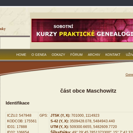
HOME
O GENEA
ODKAZY
FÓRUM
ARCHIV
KONTAKT
UŽI
Gene
část obce Maschowitz
Identifikace
ICZUJ: 547948
GPS:
JTSK (Y, X):
701000, 1114923
KODCOB: 175561
S-42 (Y, X):
3509428.078, 5484943.440
ID31: 17888
UTM (Y, X):
509300.6655, 5482609.7720
ID32: 106654
Šířka/Délka:
49° 29' 45.7851373300", 15° 7' 42.3