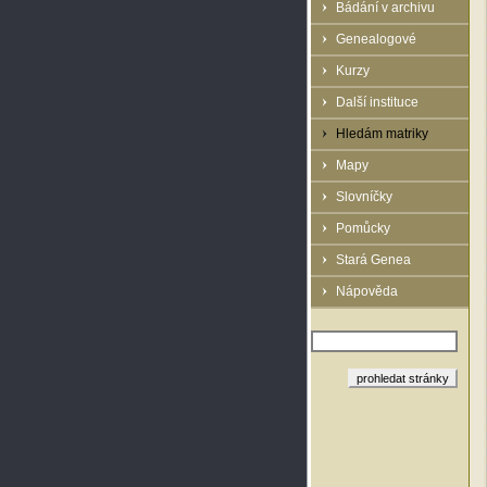
Bádání v archivu
Genealogové
Kurzy
Další instituce
Hledám matriky
Mapy
Slovníčky
Pomůcky
Stará Genea
Nápověda