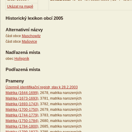
Ukázat na mapě
Historický lexikon obcí 2005
Alternativní názvy
část obce
Maschowitz
část obce
Mašovice
Nadřazená místa
obec
Hořepník
Podřazená místa
Prameny
Územně identifikační registr, stav k 28.2.2003
Matrika (1644-1699)
, 2678, matrika narozených
Matrika (1673-1693)
, 3781, matrika narozených
Matrika (1693-1743)
, 3782, matrika narozených
Matrika (1700-1750)
, 2679, matrika narozených
Matrika (1744-1779)
, 3783, matrika narozených
Matrika (1750-1784)
, 2680, matrika narozených
Matrika (1784-1800)
, 2685, matrika narozených