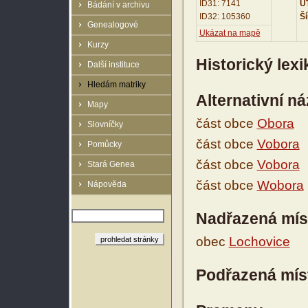
ID31: 7141
UT
Bádání v archivu
ID32: 105360
Ší
Genealogové
Ukázat na mapě
Kurzy
Historický lex
Další instituce
Hledám matriky
Alternativní n
Mapy
část obce
Obora
Slovníčky
část obce
Vobora
Pomůcky
část obce
Vobora
Stará Genea
část obce
Wobora
Nápověda
Nadřazená mís
obec
Lochovice
Podřazená mís