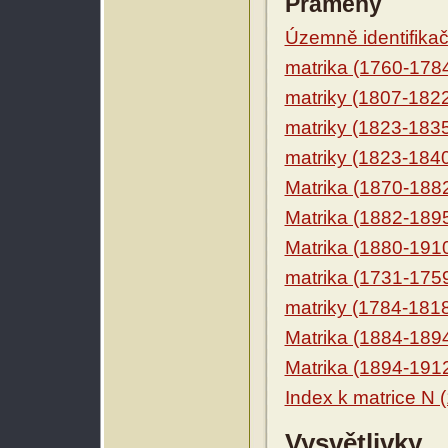
Prameny
Územně identifikačn
matrika (1760-178
matriky (1807-182
matriky (1823-183
matriky (1823-184
Matrika (1870-188
Matrika (1882-189
Matrika (1880-191
matrika (1731-175
matriky (1784-181
Matrika (1884-189
Matrika (1894-191
Index k matrice N 
Vysvětlivky