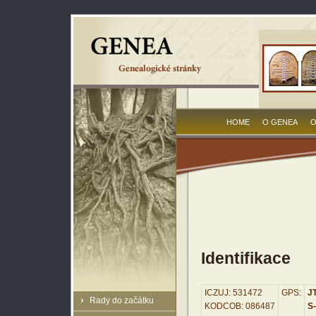
HOME
O GENEA
O
Identifikace
ICZUJ: 531472
GPS:
JT
Rady do začátku
KODCOB: 086487
S-