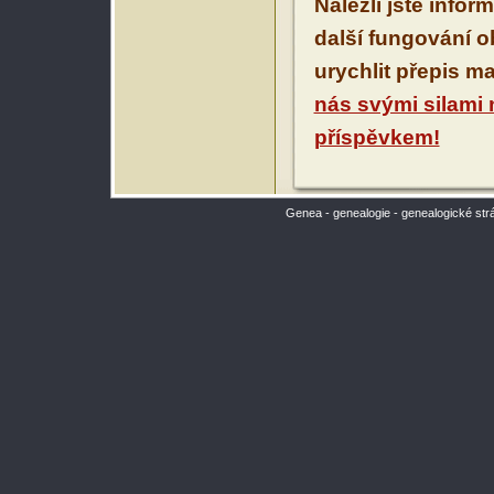
Nalezli jste infor
další fungování 
urychlit přepis m
nás svými silami
příspěvkem!
Genea - genealogie - genealogické str