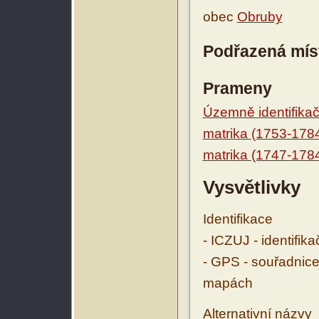
obec
Obruby
Podřazená mís
Prameny
Územně identifikačn
matrika (1753-178
matrika (1747-178
Vysvětlivky
Identifikace
- ICZUJ - identifik
- GPS - souřadnice
mapách
Alternativní názvy