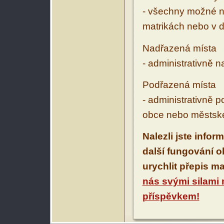
- všechny možné ná
matrikách nebo v d
Nadřazená místa
- administrativně 
Podřazená místa
- administrativně 
obce nebo městské
Nalezli jste infor
další fungování 
urychlit přepis m
nás svými silami
příspěvkem!