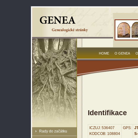
HOME
O GENEA
O
Identifikace
ICZUJ: 536407
GPS:
JT
Rady do začátku
KODCOB: 108804
S-