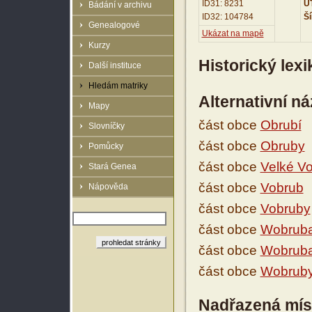
ID31: 8231
UT
Bádání v archivu
ID32: 104784
Ší
Genealogové
Ukázat na mapě
Kurzy
Historický lex
Další instituce
Hledám matriky
Alternativní n
Mapy
část obce
Obrubí
Slovníčky
část obce
Obruby
Pomůcky
část obce
Velké V
Stará Genea
část obce
Vobrub
Nápověda
část obce
Vobruby
část obce
Wobrub
část obce
Wobrub
část obce
Wobrub
Nadřazená mís