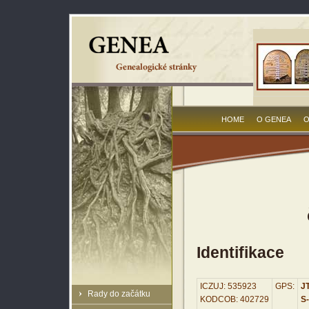
HOME
O GENEA
O
Identifikace
ICZUJ: 535923
GPS:
JT
Rady do začátku
KODCOB: 402729
S-