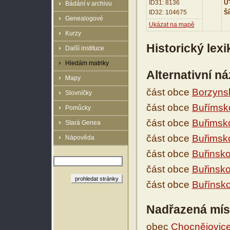
ID31: 8136
UT
Bádání v archivu
ID32: 104675
Ší
Genealogové
Ukázat na mapě
Kurzy
Historický lex
Další instituce
Hledám matriky
Alternativní n
Mapy
část obce
Borzyns
Slovníčky
část obce
Buřímsk
Pomůcky
část obce
Buřimsk
Stará Genea
část obce
Buřimsk
Nápověda
část obce
Buřinsk
část obce
Buřinsk
část obce
Buřínsko
Nadřazená mís
obec
Chocnějovic