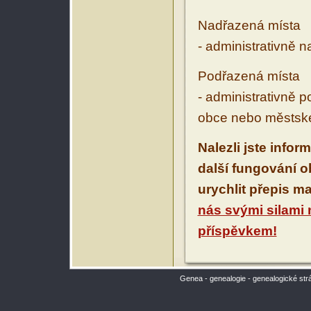
Nadřazená místa
- administrativně 
Podřazená místa
- administrativně 
obce nebo městské
Nalezli jste infor
další fungování 
urychlit přepis m
nás svými silami
příspěvkem!
Genea - genealogie - genealogické str