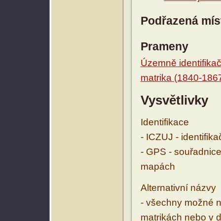
Podřazená mís
Prameny
Územně identifikačn
matrika (1840-186
Vysvětlivky
Identifikace
- ICZUJ - identifik
- GPS - souřadnice
mapách
Alternativní názvy
- všechny možné ná
matrikách nebo v d