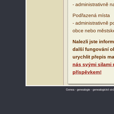
- administrativně 
Podřazená místa
- administrativně 
obce nebo městské
Nalezli jste infor
další fungování 
urychlit přepis m
nás svými silami
příspěvkem!
Genea - genealogie - genealogické str