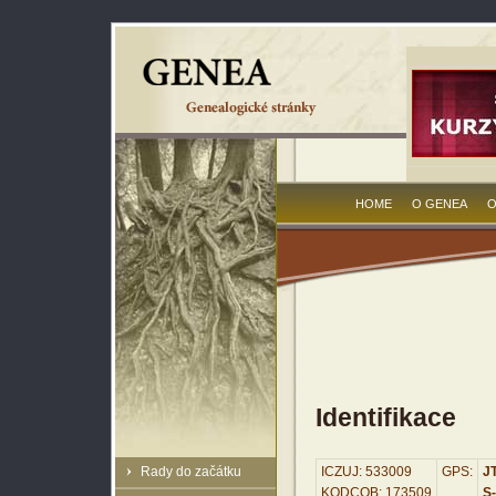
HOME
O GENEA
O
Identifikace
Rady do začátku
ICZUJ: 533009
GPS:
JT
KODCOB: 173509
S-