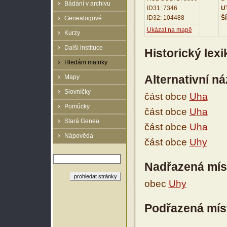
Bádání v archivu
ID31: 7346
UT
ID32: 104488
Ší
Genealogové
Ukázat na mapě
Kurzy
Další instituce
Historický lex
Hledám matriky
Alternativní n
Mapy
Slovníčky
část obce
Uha
Pomůcky
část obce
Uha
Stará Genea
část obce
Uha
Nápověda
část obce
Uhy
Nadřazená mís
obec
Uhy
Podřazená mís