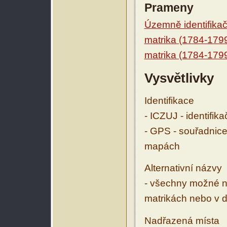
Prameny
Územně identifikačn
matrika (1784-179
matrika (1784-179
Vysvětlivky
Identifikace
- ICZUJ - identifik
- GPS - souřadnice
mapách
Alternativní názvy
- všechny možné ná
matrikách nebo v d
Nadřazená místa