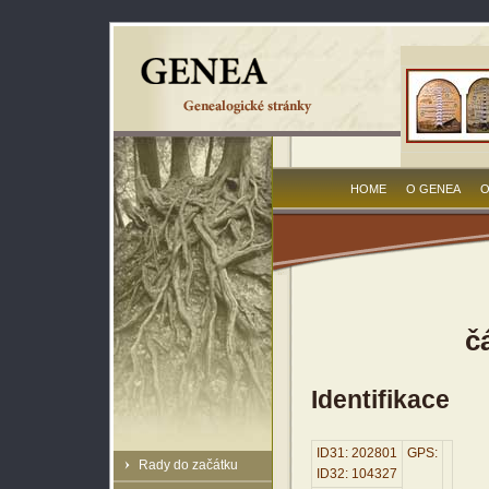
HOME
O GENEA
O
č
Identifikace
ID31: 202801
GPS:
Rady do začátku
ID32: 104327