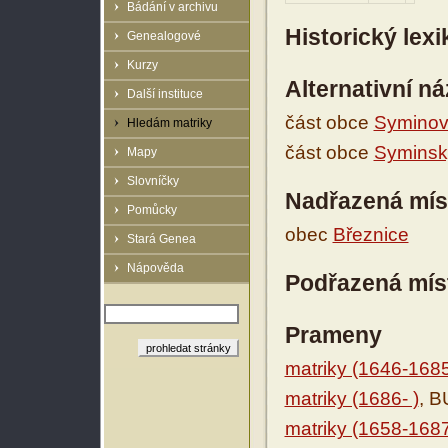
Bádání v archivu
Historický lex
Genealogové
Kurzy
Alternativní n
Další instituce
část obce
Syminov
Hledám matriky
část obce
Syminský
Mapy
Slovníčky
Nadřazená mís
Pomůcky
obec
Březnice
Stará Genea
Nápověda
Podřazená mís
Prameny
matriky (1646-168
matriky (1686- )
, B
matriky (1658-168