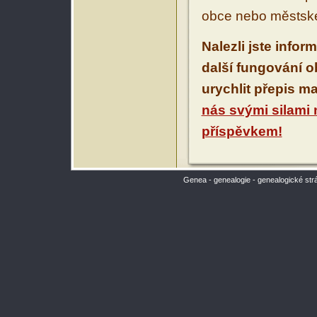
obce nebo městské
Nalezli jste infor
další fungování 
urychlit přepis m
nás svými silami
příspěvkem!
Genea - genealogie - genealogické str