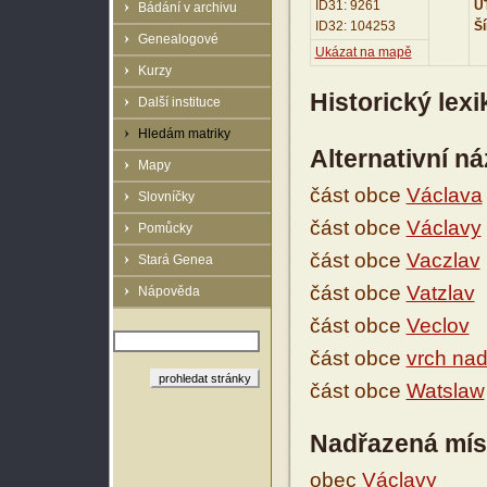
ID31: 9261
UT
Bádání v archivu
ID32: 104253
Ší
Genealogové
Ukázat na mapě
Kurzy
Historický lex
Další instituce
Hledám matriky
Alternativní n
Mapy
část obce
Václava
Slovníčky
část obce
Václavy
Pomůcky
část obce
Vaczlav
Stará Genea
část obce
Vatzlav
Nápověda
část obce
Veclov
část obce
vrch nad
část obce
Watslaw
Nadřazená mís
obec
Václavy