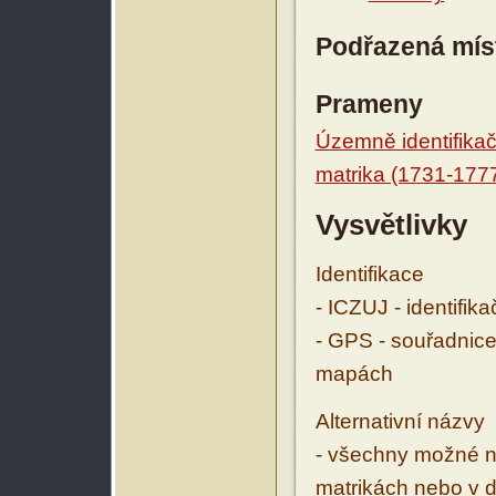
Podřazená mís
Prameny
Územně identifikačn
matrika (1731-177
Vysvětlivky
Identifikace
- ICZUJ - identifik
- GPS - souřadnice
mapách
Alternativní názvy
- všechny možné ná
matrikách nebo v d