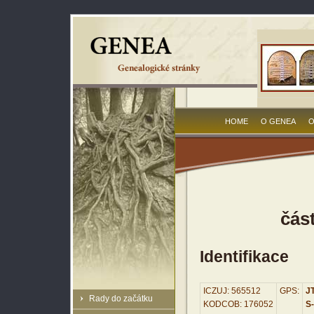
HOME
O GENEA
O
čás
Identifikace
ICZUJ: 565512
GPS:
JT
Rady do začátku
KODCOB: 176052
S-