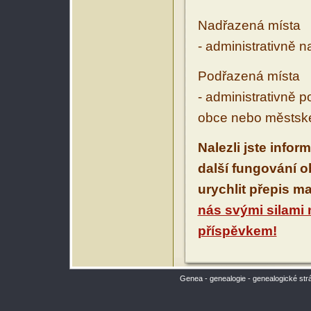
Nadřazená místa
- administrativně 
Podřazená místa
- administrativně 
obce nebo městské
Nalezli jste infor
další fungování 
urychlit přepis m
nás svými silami
příspěvkem!
Genea - genealogie - genealogické str