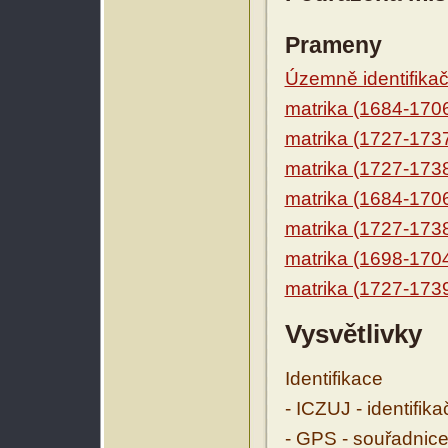
Prameny
Územně identifikačn
matrika (1684-170
matrika (1727-173
matrika (1727-173
matrika (1684-170
matrika (1727-173
matrika (1698-170
matrika (1727-173
Vysvětlivky
Identifikace
- ICZUJ - identifik
- GPS - souřadnice