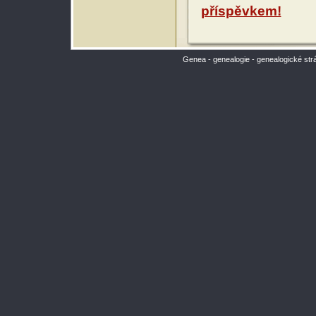
příspěvkem!
Genea - genealogie - genealogické str