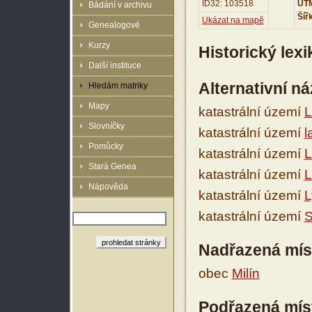
ID32: 103518
UTM
Bádání v archivu
Šíř
Ukázat na mapě
Genealogové
Kurzy
Historický lex
Další instituce
Alternativní n
Hledám matriky
Mapy
katastrální území
L
Slovníčky
katastrální území
l
Pomůcky
katastrální území
L
Stará Genea
katastrální území
L
Nápověda
katastrální území
L
katastrální území
S
Nadřazená mís
obec
Milín
Podřazená mís