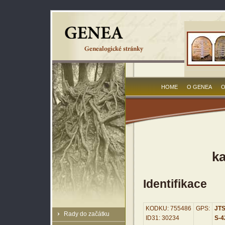
HOME
O GENEA
O
ka
Identifikace
KODKU: 755486
GPS:
JTS
Rady do začátku
ID31: 30234
S-42